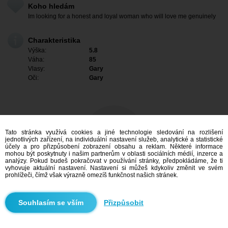
Koho hledám
Im looking for a honest and loyal woman who will love me genuinely
Charakteristika
Výška:
5.8
Váha:
85
Vlasy:
Gary
Oči:
Gary
Tato stránka využívá cookies a jiné technologie sledování na rozlišení
jednotlivých zařízení, na individuální nastavení služeb, analytické a statistické
účely a pro přizpůsobení zobrazení obsahu a reklam. Některé informace
mohou být poskytnuty i našim partnerům v oblasti sociálních médií, inzerce a
analýzy. Pokud budeš pokračovat v používání stránky, předpokládáme, že ti
vyhovuje aktuální nastavení. Nastavení si můžeš kdykoliv změnit ve svém
prohlížeči, čímž však výrazně omezíš funkčnost našich stránek.
Mám zájem
Přizpůsobit
Vyhledávání