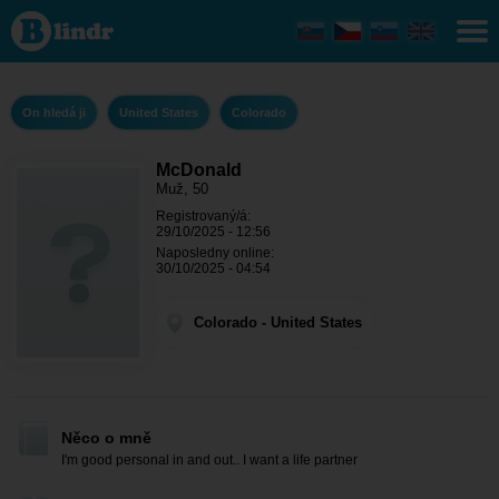
McDonald
- On
hledá ji
Colorado
On hledá ji
United States
Colorado
McDonald
Muž, 50
Registrovaný/á:
29/10/2025 - 12:56
Naposledny online:
30/10/2025 - 04:54
Colorado - United States
Něco o mně
I'm good personal in and out.. I want a life partner