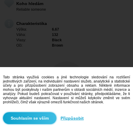
Koho hledám
Reliable someone
Charakteristika
Výška:
6.67
Váha:
132
Vlasy:
Black
Oči:
Brown
Tato stránka využívá cookies a jiné technologie sledování na rozlišení
jednotlivých zařízení, na individuální nastavení služeb, analytické a statistické
účely a pro přizpůsobení zobrazení obsahu a reklam. Některé informace
mohou být poskytnuty i našim partnerům v oblasti sociálních médií, inzerce a
analýzy. Pokud budeš pokračovat v používání stránky, předpokládáme, že ti
vyhovuje aktuální nastavení. Nastavení si můžeš kdykoliv změnit ve svém
prohlížeči, čímž však výrazně omezíš funkčnost našich stránek.
Mám zájem
Přizpůsobit
Vyhledávání