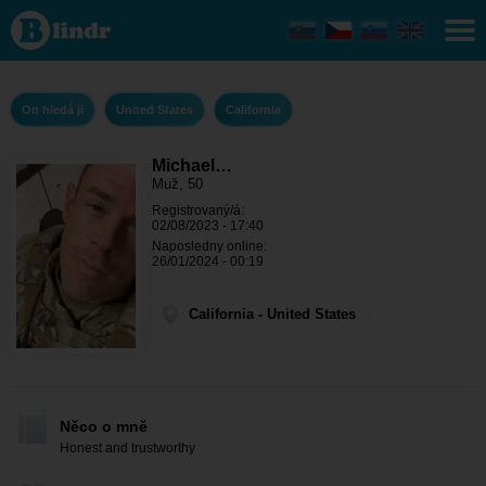
Michael
Bernard -
On hledá
ji
California
On hledá ji
United States
California
Michael…
Muž, 50
Registrovaný/á:
02/08/2023 - 17:40
Naposledny online:
26/01/2024 - 00:19
California - United States
Něco o mně
Honest and trustworthy