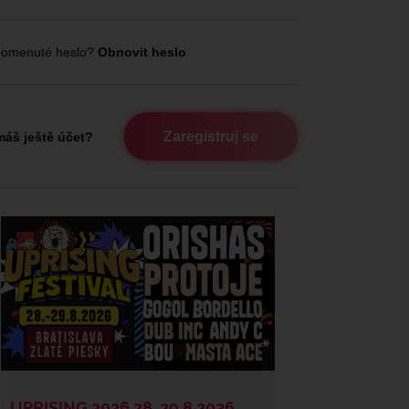
omenuté heslo?
Obnovit heslo
Zaregistruj se
áš ještě účet?