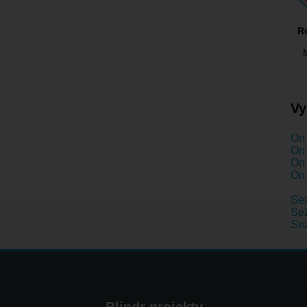
R
Vy
On 
On 
On 
On 
Se
Sez
Se