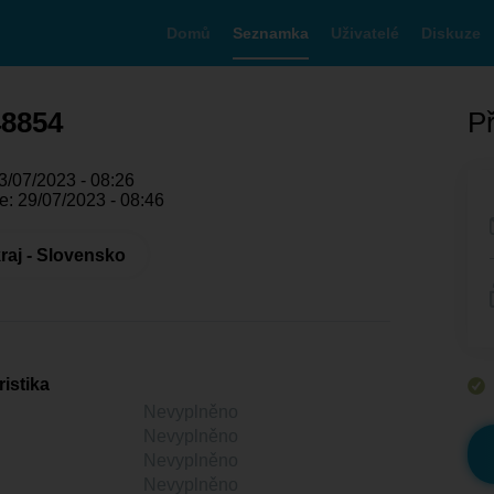
Domů
Seznamka
Uživatelé
Diskuze
48854
Př
3/07/2023 - 08:26
e: 29/07/2023 - 08:46
raj - Slovensko
istika
Nevyplněno
Nevyplněno
Nevyplněno
Nevyplněno