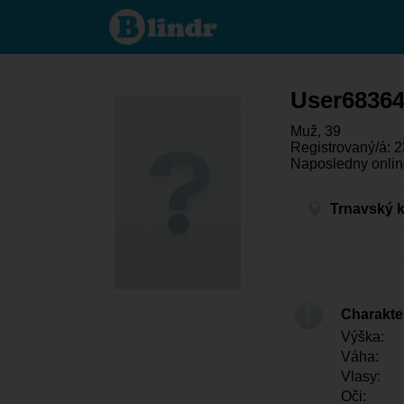
User683648854
- On hledá
někoho
Trnavský kraj -
Trnava
User6836
Muž, 39
Registrovaný/á: 2
Naposledny onlin
Trnavský k
Charakter
Výška:
Váha:
Vlasy:
Oči: