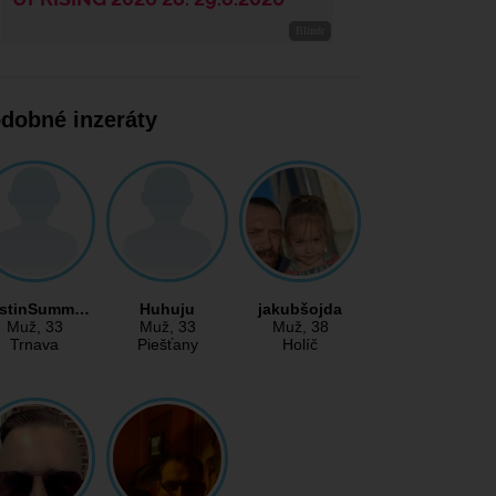
dobné inzeráty
stinSumm…
Huhuju
jakubšojda
Muž
, 33
Muž
, 33
Muž
, 38
Trnava
Piešťany
Holíč