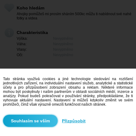
Koho hledám
Ahojky pomůžeš mi prosím sháním 500kc můžu ti nabídnout své nahé
fotky a videa
Charakteristika
Výška:
Nevyplněno
Váha:
Nevyplněno
Vlasy:
Nevyplněno
Oči:
Nevyplněno
Tato stránka využívá cookies a jiné technologie sledování na rozlišení
jednotlivých zařízení, na individuální nastavení služeb, analytické a statistické
účely a pro přizpůsobení zobrazení obsahu a reklam. Některé informace
mohou být poskytnuty i našim partnerům v oblasti sociálních médií, inzerce a
analýzy. Pokud budeš pokračovat v používání stránky, předpokládáme, že ti
vyhovuje aktuální nastavení. Nastavení si můžeš kdykoliv změnit ve svém
prohlížeči, čímž však výrazně omezíš funkčnost našich stránek.
Mám zájem
Přizpůsobit
Vyhledávání