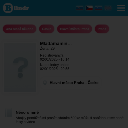
Mladamamina
- Ona hledá
někoho
Hlavní město
Praha - Praha
Ona hledá někoho
Česko
Hlavní město Praha
Praha
Mladamamin…
Žena, 29
Registrovaný/á:
02/01/2025 - 16:14
Naposledny online:
02/01/2025 - 20:55
Hlavní město Praha - Česko
Něco o mně
Ahojky pomůžeš mi prosím sháním 500kc můžu ti nabídnout své nahé
fotky a videa