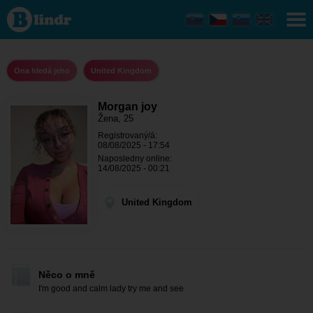
Morgan
joy - Ona
hledá
jeho
United
Kingdom
Ona hledá jeho
United Kingdom
Morgan joy
Žena, 25
Registrovaný/á:
08/08/2025 - 17:54
Naposledny online:
14/08/2025 - 00:21
United Kingdom
Něco o mně
I'm good and calm lady try me and see