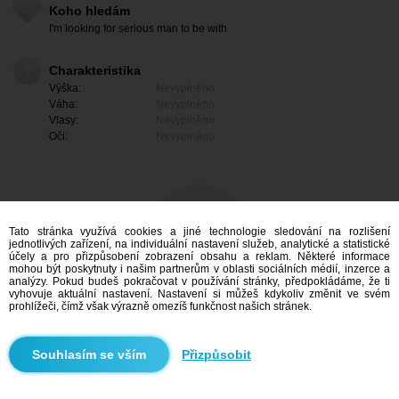
Koho hledám
I'm looking for serious man to be with
Charakteristika
Výška:
Nevyplněno
Váha:
Nevyplněno
Vlasy:
Nevyplněno
Oči:
Nevyplněno
Tato stránka využívá cookies a jiné technologie sledování na rozlišení
jednotlivých zařízení, na individuální nastavení služeb, analytické a statistické
účely a pro přizpůsobení zobrazení obsahu a reklam. Některé informace
mohou být poskytnuty i našim partnerům v oblasti sociálních médií, inzerce a
analýzy. Pokud budeš pokračovat v používání stránky, předpokládáme, že ti
vyhovuje aktuální nastavení. Nastavení si můžeš kdykoliv změnit ve svém
prohlížeči, čímž však výrazně omezíš funkčnost našich stránek.
Mám zájem
Přizpůsobit
Vyhledávání