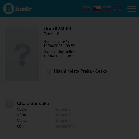
User824999314
- Ona hledá
někoho Hlavní
město Praha -
Praha
User824999…
Žena, 18
Registrovaný/á:
13/06/2026 - 09:50
Naposledny online:
13/06/2026 - 10:31
Hlavní město Praha - Česko
Charakteristika
Výška:
Nevyplněno
Váha:
Nevyplněno
Vlasy:
Nevyplněno
Oči:
Nevyplněno