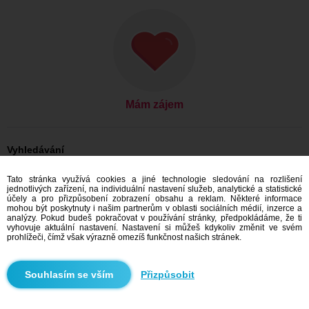
Mám zájem
Vyhledávání
Ona hledá jeho: Ženy, 18
Tato stránka využívá cookies a jiné technologie sledování na rozlišení
Ona hledá jeho: Ženy, 18 - Česko
jednotlivých zařízení, na individuální nastavení služeb, analytické a statistické
Ona hledá jeho: Ženy, 18 - Hlavní město Praha
účely a pro přizpůsobení zobrazení obsahu a reklam. Některé informace
Ona hledá jeho: Ženy, 18 - Praha
mohou být poskytnuty i našim partnerům v oblasti sociálních médií, inzerce a
analýzy. Pokud budeš pokračovat v používání stránky, předpokládáme, že ti
Seznamka Česko
vyhovuje aktuální nastavení. Nastavení si můžeš kdykoliv změnit ve svém
Seznamka Hlavní město Praha
prohlížeči, čímž však výrazně omezíš funkčnost našich stránek.
Seznamka Praha
Přizpůsobit
Doporučujeme