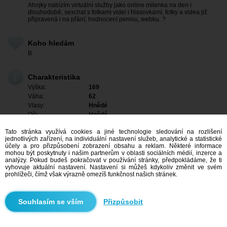
Ahojky nabízím virtuální služby jako online milenka na den i
dlouhodobě, sexchat s fotkami videi i hlasovkami, fotky a videa již
připravená i na přání, hodnocení penisu, webku. ?
Koho hledám
B
Charakteristika
Výška:
169
Váha:
62
Vlasy:
Hnědé
Oči:
Hnědé
Tato stránka využívá cookies a jiné technologie sledování na rozlišení
jednotlivých zařízení, na individuální nastavení služeb, analytické a statistické
účely a pro přizpůsobení zobrazení obsahu a reklam. Některé informace
mohou být poskytnuty i našim partnerům v oblasti sociálních médií, inzerce a
analýzy. Pokud budeš pokračovat v používání stránky, předpokládáme, že ti
vyhovuje aktuální nastavení. Nastavení si můžeš kdykoliv změnit ve svém
prohlížeči, čímž však výrazně omezíš funkčnost našich stránek.
Přizpůsobit
Mám zájem