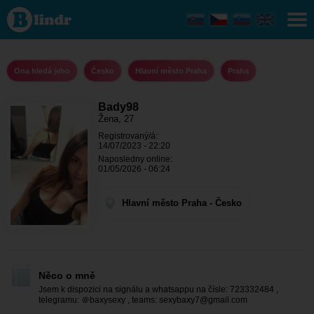
Bady98
- Ona
hledá
jeho
Hlavní
město
Ona hledá jeho
Česko
Hlavní město Praha
Praha
Praha -
Praha
Bady98
Žena, 27
Registrovaný/á:
14/07/2023 - 22:20
Naposledny online:
01/05/2026 - 06:24
Hlavní město Praha - Česko
Něco o mně
Jsem k dispozici na signálu a whatsappu na čísle: 723332484 ,
telegramu: ＠baxysexy , teams:
sexybaxy7@gmail.com