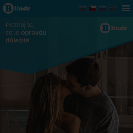
Seznamka
- Ona
hledá
jeho
Česko
Poznej to,
co je
opravdu
důležité
.