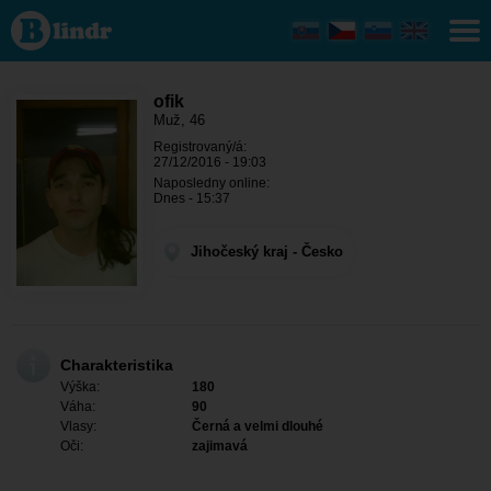
ofik - On
hledá
někoho
Jihočeský
kraj -
Blatná
ofik
Muž, 46
Registrovaný/á:
27/12/2016 - 19:03
Naposledny online:
Dnes - 15:37
Jihočeský kraj - Česko
Charakteristika
Výška:
180
Váha:
90
Vlasy:
Černá a velmi dlouhé
Oči:
zajimavá