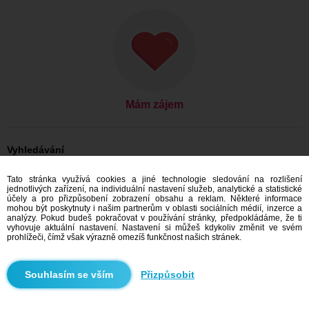
Mám zájem
Vyhledávání
On hledá ji: Muži, 46
Tato stránka využívá cookies a jiné technologie sledování na rozlišení
On hledá ji: Muži, 46 - Česko
jednotlivých zařízení, na individuální nastavení služeb, analytické a statistické
On hledá ji: Muži, 46 - Jihočeský kraj
účely a pro přizpůsobení zobrazení obsahu a reklam. Některé informace
On hledá ji: Muži, 46 - Blatná
mohou být poskytnuty i našim partnerům v oblasti sociálních médií, inzerce a
analýzy. Pokud budeš pokračovat v používání stránky, předpokládáme, že ti
Seznamka Česko
vyhovuje aktuální nastavení. Nastavení si můžeš kdykoliv změnit ve svém
Seznamka Jihočeský kraj
prohlížeči, čímž však výrazně omezíš funkčnost našich stránek.
Seznamka Blatná
Přizpůsobit
Doporučujeme