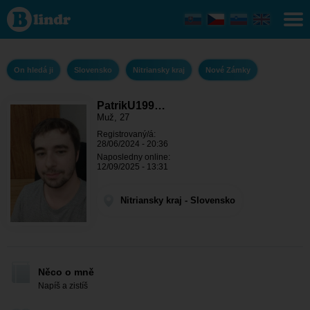
PatrikU1998
- On hledá
ji Nitriansky
kraj - Nové
Zámky
On hledá ji
Slovensko
Nitriansky kraj
Nové Zámky
PatrikU199…
Muž, 27
Registrovaný/á:
28/06/2024 - 20:36
Naposledny online:
12/09/2025 - 13:31
Nitriansky kraj - Slovensko
Něco o mně
Napíš a zistíš