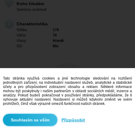
Koho hledám
Serióznu známosť
Charakteristika
Výška:
176
Váha:
76
Vlasy:
Hnedé
Oči:
Mix
Tato stránka využívá cookies a jiné technologie sledování na rozlišení
jednotlivých zařízení, na individuální nastavení služeb, analytické a statistické
účely a pro přizpůsobení zobrazení obsahu a reklam. Některé informace
mohou být poskytnuty i našim partnerům v oblasti sociálních médií, inzerce a
analýzy. Pokud budeš pokračovat v používání stránky, předpokládáme, že ti
vyhovuje aktuální nastavení. Nastavení si můžeš kdykoliv změnit ve svém
prohlížeči, čímž však výrazně omezíš funkčnost našich stránek.
Mám zájem
Přizpůsobit
Vyhledávání