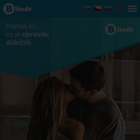
Seznamka
- On hledá
ji
Slovensko
Poznej to,
co je
opravdu
důležité
.