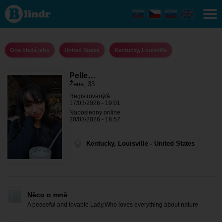
Pelle
Arthur -
Ona
hledá
jeho
Kentucky,
Ona hledá jeho
United States
Kentucky, Louisville
Louisville
Pelle…
Žena, 33
Registrovaný/á:
17/03/2026 - 19:01
Naposledny online:
20/03/2026 - 18:57
Kentucky, Louisville - United States
Něco o mně
A peaceful and lovable Lady,Who loves everything about nature