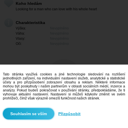
Koho hledám
Looking for a man who can love with his whole heart
Charakteristika
Výška:
Nevyplněno
Váha:
Nevyplněno
Vlasy:
Nevyplněno
Oči:
Nevyplněno
Tato stránka využívá cookies a jiné technologie sledování na rozlišení
jednotlivých zařízení, na individuální nastavení služeb, analytické a statistické
účely a pro přizpůsobení zobrazení obsahu a reklam. Některé informace
mohou být poskytnuty i našim partnerům v oblasti sociálních médií, inzerce a
analýzy. Pokud budeš pokračovat v používání stránky, předpokládáme, že ti
vyhovuje aktuální nastavení. Nastavení si můžeš kdykoliv změnit ve svém
prohlížeči, čímž však výrazně omezíš funkčnost našich stránek.
Mám zájem
Přizpůsobit
Vyhledávání