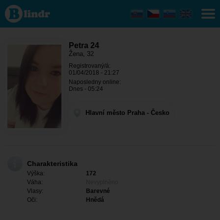
Petra
24 -
Ona
hledá
někoho
Hlavní
Petra 24
město
Žena, 32
Praha -
Registrovaný/á:
Praha
01/04/2018 - 21:27
Naposledny online:
Dnes - 05:24
Hlavní město Praha - Česko
Charakteristika
Výška:
172
Váha:
Nevyplněno
Vlasy:
Barevné
Oči:
Hnědá