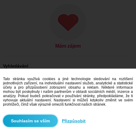
Mám zájem
Vyhledávání
Ona hledá jeho: Ženy, 32
Tato stránka využívá cookies a jiné technologie sledování na rozlišení
Ona hledá jeho: Ženy, 32 - Česko
jednotlivých zařízení, na individuální nastavení služeb, analytické a statistické
Ona hledá jeho: Ženy, 32 - Hlavní město Praha
účely a pro přizpůsobení zobrazení obsahu a reklam. Některé informace
Ona hledá jeho: Ženy, 32 - Praha
mohou být poskytnuty i našim partnerům v oblasti sociálních médií, inzerce a
analýzy. Pokud budeš pokračovat v používání stránky, předpokládáme, že ti
Seznamka Česko
vyhovuje aktuální nastavení. Nastavení si můžeš kdykoliv změnit ve svém
Seznamka Hlavní město Praha
prohlížeči, čímž však výrazně omezíš funkčnost našich stránek.
Seznamka Praha
Přizpůsobit
Doporučujeme