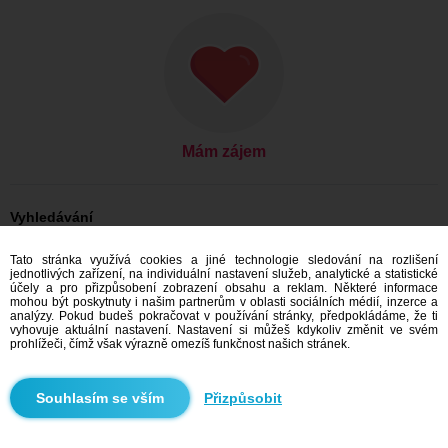
Mám zájem
Vyhledávání
Ona hledá jeho: Ženy, 25
Tato stránka využívá cookies a jiné technologie sledování na rozlišení
Ona hledá jeho: Ženy, 25 - Česko
jednotlivých zařízení, na individuální nastavení služeb, analytické a statistické
Ona hledá jeho: Ženy, 25 - Středočeský kraj
účely a pro přizpůsobení zobrazení obsahu a reklam. Některé informace
Ona hledá jeho: Ženy, 25 - Rakovník
mohou být poskytnuty i našim partnerům v oblasti sociálních médií, inzerce a
analýzy. Pokud budeš pokračovat v používání stránky, předpokládáme, že ti
Seznamka Česko
vyhovuje aktuální nastavení. Nastavení si můžeš kdykoliv změnit ve svém
Seznamka Středočeský kraj
prohlížeči, čímž však výrazně omezíš funkčnost našich stránek.
Seznamka Rakovník
Přizpůsobit
Doporučujeme