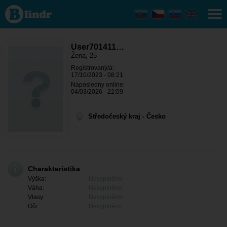
User701411951
- Ona hledá
někoho
Středočeský
kraj - Rakovník
User701411…
Žena, 25
Registrovaný/á:
17/10/2023 - 08:21
Naposledny online:
04/03/2026 - 22:09
Středočeský kraj - Česko
Charakteristika
Výška:
Nevyplněno
Váha:
Nevyplněno
Vlasy:
Nevyplněno
Oči:
Nevyplněno