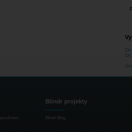
Vy
On 
On 
Se
Blindr projekty
používání
Blindr Blog