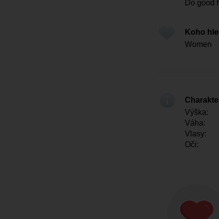
Do good 
Koho hl
Women
Charakter
Výška:
Váha:
Vlasy:
Oči: