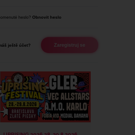
omenuté heslo?
Obnovit heslo
Zaregistruj se
áš ještě účet?