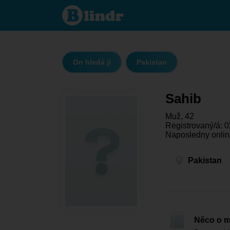
Sahib -
On
hledá ji
Pakistan
On hledá ji
Pakistan
Sahib
Muž, 42
Registrovaný/á: 0
Naposledny online
Pakistan
Něco o 