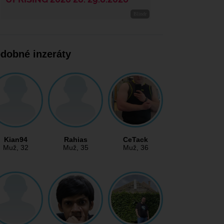
dobné inzeráty
Kian94
Rahias
CeTack
Muž
, 32
Muž
, 35
Muž
, 36