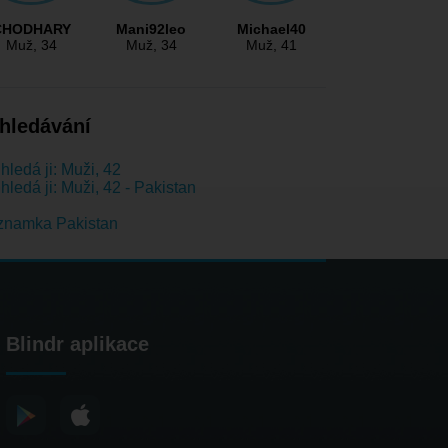
CHODHARY
Mani92leo
Michael40
Muž
, 34
Muž
, 34
Muž
, 41
hledávání
hledá ji: Muži, 42
hledá ji: Muži, 42 - Pakistan
znamka Pakistan
Blindr aplikace