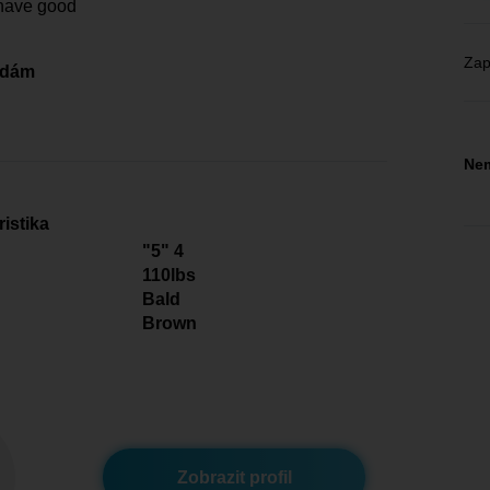
have good
Zap
edám
Nem
istika
"5" 4
110lbs
Bald
Brown
Zobrazit profil