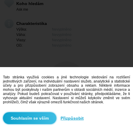
Koho hledám
Ask me
Charakteristika
Výška:
Nevyplněno
Váha:
Nevyplněno
Vlasy:
Nevyplněno
Oči:
Nevyplněno
Tato stránka využívá cookies a jiné technologie sledování na rozlišení
jednotlivých zařízení, na individuální nastavení služeb, analytické a statistické
účely a pro přizpůsobení zobrazení obsahu a reklam. Některé informace
mohou být poskytnuty i našim partnerům v oblasti sociálních médií, inzerce a
analýzy. Pokud budeš pokračovat v používání stránky, předpokládáme, že ti
vyhovuje aktuální nastavení. Nastavení si můžeš kdykoliv změnit ve svém
prohlížeči, čímž však výrazně omezíš funkčnost našich stránek.
Mám zájem
Přizpůsobit
Vyhledávání