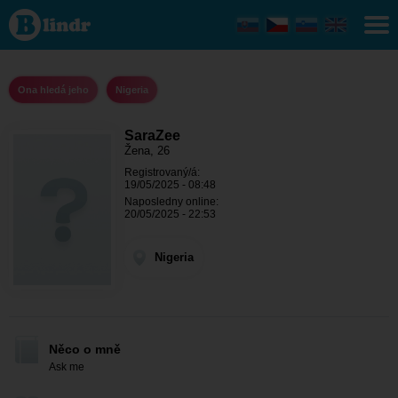
SaraZee
- Ona
hledá
jeho
Nigeria
Ona hledá jeho
Nigeria
SaraZee
Žena, 26
Registrovaný/á:
19/05/2025 - 08:48
Naposledny online:
20/05/2025 - 22:53
Nigeria
Něco o mně
Ask me