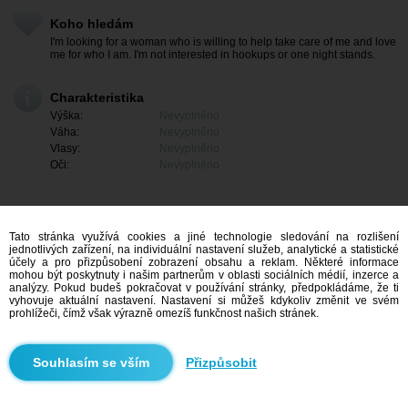
Koho hledám
I'm looking for a woman who is willing to help take care of me and love
me for who I am. I'm not interested in hookups or one night stands.
Charakteristika
Výška:
Nevyplněno
Váha:
Nevyplněno
Vlasy:
Nevyplněno
Oči:
Nevyplněno
Tato stránka využívá cookies a jiné technologie sledování na rozlišení
jednotlivých zařízení, na individuální nastavení služeb, analytické a statistické
účely a pro přizpůsobení zobrazení obsahu a reklam. Některé informace
mohou být poskytnuty i našim partnerům v oblasti sociálních médií, inzerce a
analýzy. Pokud budeš pokračovat v používání stránky, předpokládáme, že ti
vyhovuje aktuální nastavení. Nastavení si můžeš kdykoliv změnit ve svém
prohlížeči, čímž však výrazně omezíš funkčnost našich stránek.
Mám zájem
Přizpůsobit
Vyhledávání