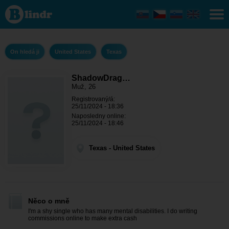
ShadowDragon
- On hledá ji
Texas
On hledá ji
United States
Texas
ShadowDrag…
Muž, 26
Registrovaný/á:
25/11/2024 - 18:36
Naposledny online:
25/11/2024 - 18:46
Texas - United States
Něco o mně
I'm a shy single who has many mental disabilities. I do writing
commissions online to make extra cash