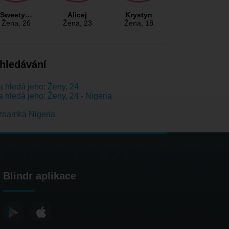
Sweety…
Alicej
Krystyn
Žena
, 26
Žena
, 23
Žena
, 18
hledávání
 hledá jeho: Ženy, 24
 hledá jeho: Ženy, 24 - Nigeria
znamka Nigeria
Blindr aplikace