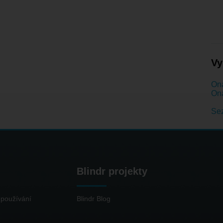
Vy
Ona
Ona
Se
Blindr projekty
používání
Blindr Blog