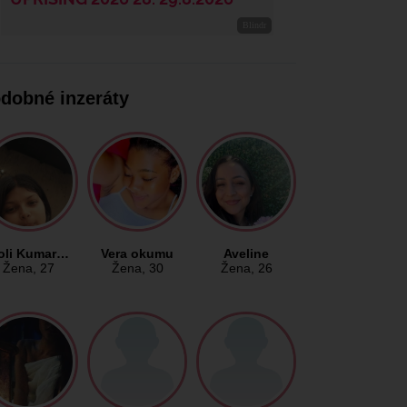
dobné inzeráty
oli Kumar…
Vera okumu
Aveline
Žena
, 27
Žena
, 30
Žena
, 26