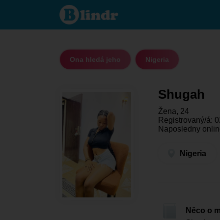
Shugah
- Ona
hledá
jeho
Nigeria
Ona hledá jeho
Nigeria
Shugah
Žena, 24
Registrovaný/á: 0
Naposledny onlin
Nigeria
Něco o 