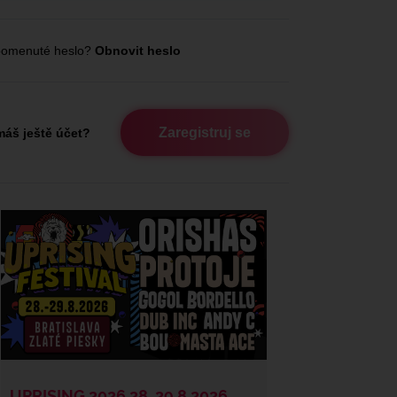
omenuté heslo?
Obnovit heslo
Zaregistruj se
áš ještě účet?