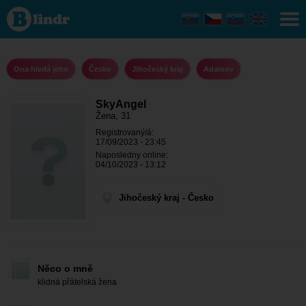
SkyAngel
- Ona
hledá
jeho
Jihočeský
kraj -
Ona hledá jeho
Česko
Jihočeský kraj
Adamov
Adamov
SkyAngel
Žena, 31
Registrovaný/á:
17/09/2023 - 23:45
Naposledny online:
04/10/2023 - 13:12
Jihočeský kraj - Česko
Něco o mně
klidná přátelská žena