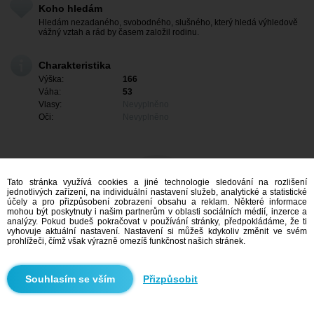
Koho hledám
Hledám nezadaného, svobodného, slušného, který hledá výhledově
vážný vztah a rád by časem založil rodinu.
Charakteristika
Výška:
166
Váha:
53
Vlasy:
Nevyplněno
Oči:
Nevyplněno
Tato stránka využívá cookies a jiné technologie sledování na rozlišení
jednotlivých zařízení, na individuální nastavení služeb, analytické a statistické
účely a pro přizpůsobení zobrazení obsahu a reklam. Některé informace
mohou být poskytnuty i našim partnerům v oblasti sociálních médií, inzerce a
analýzy. Pokud budeš pokračovat v používání stránky, předpokládáme, že ti
vyhovuje aktuální nastavení. Nastavení si můžeš kdykoliv změnit ve svém
prohlížeči, čímž však výrazně omezíš funkčnost našich stránek.
Mám zájem
Přizpůsobit
Vyhledávání