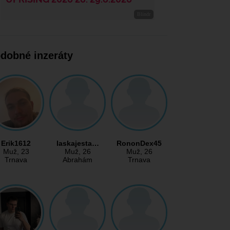
dobné inzeráty
Erik1612
laskajesta…
RononDex45
Muž
, 23
Muž
, 26
Muž
, 26
Trnava
Abrahám
Trnava