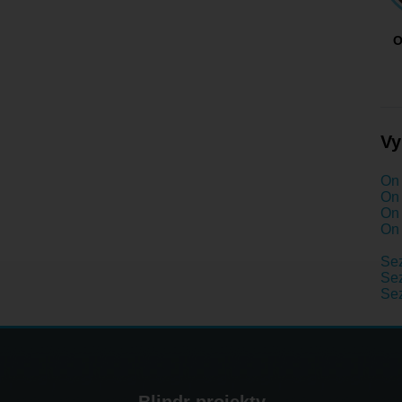
O
Vy
On 
On 
On 
On 
Se
Sez
Se