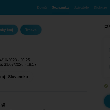
Domů
Seznamka
Uživatelé
Diskuze
Př
ský kraj
Trnava
4/10/2023 - 20:25
e: 31/07/2026 - 19:57
raj - Slovensko
mně