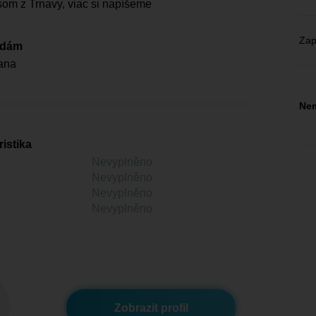
om z Trnavy, viac si napíšeme
Zap
edám
ana
Nem
istika
Nevyplněno
Nevyplněno
Nevyplněno
Nevyplněno
Zobrazit profil