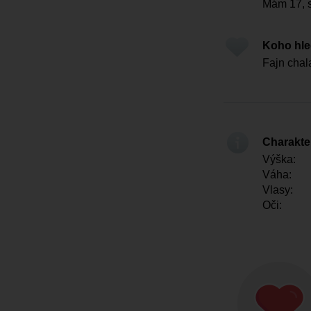
Mám 17, s
Koho hl
Fajn chal
Charakter
Výška:
Váha:
Vlasy:
Oči: