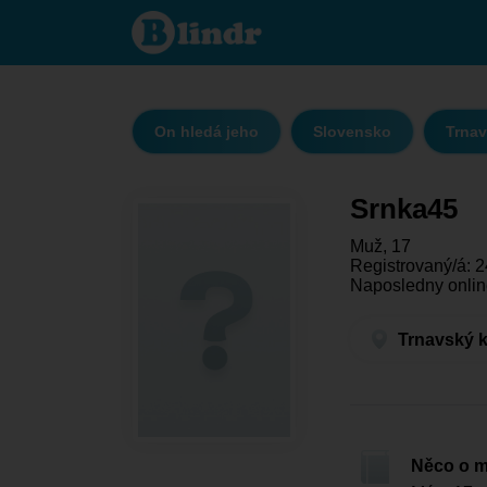
Srnka45
- On
hledá
jeho
Trnavský
kraj -
Trnava
On hledá jeho
Slovensko
Trnav
Srnka45
Muž, 17
Registrovaný/á: 2
Naposledny onlin
Trnavský k
Něco o 