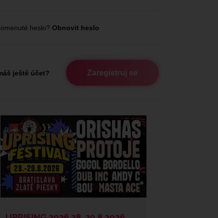
omenuté heslo?
Obnovit heslo
Zaregistruj se
áš ještě účet?