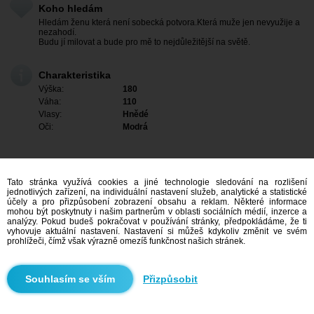
Koho hledám
Hledám ženu která není sobecká potvora.Která muže jen nevyužije a
nezahodí.
Budu jí milovat a bude pro mě to nejdůležitější na světě.
Charakteristika
Výška:
180
Váha:
110
Vlasy:
Hnědé
Oči:
Modrá
Tato stránka využívá cookies a jiné technologie sledování na rozlišení
jednotlivých zařízení, na individuální nastavení služeb, analytické a statistické
účely a pro přizpůsobení zobrazení obsahu a reklam. Některé informace
mohou být poskytnuty i našim partnerům v oblasti sociálních médií, inzerce a
analýzy. Pokud budeš pokračovat v používání stránky, předpokládáme, že ti
vyhovuje aktuální nastavení. Nastavení si můžeš kdykoliv změnit ve svém
prohlížeči, čímž však výrazně omezíš funkčnost našich stránek.
Mám zájem
Přizpůsobit
Vyhledávání