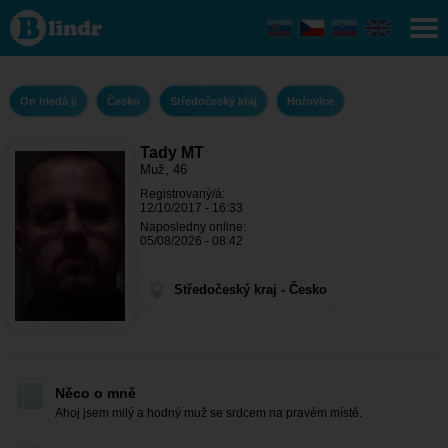
Tady MT -
On hledá ji
Středočeský
kraj -
Hořovice
On hledá ji
Česko
Středočeský kraj
Hořovice
Tady MT
Muž, 46
Registrovaný/á:
12/10/2017 - 16:33
Naposledny online:
05/08/2026 - 08:42
Středočeský kraj - Česko
Něco o mně
Ahoj jsem milý a hodný muž se srdcem na pravém místě.