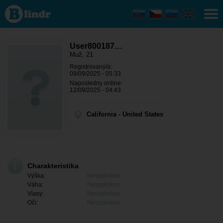
User800187551
- On hledá
někoho
California
User800187…
Muž, 21
Registrovaný/á:
09/09/2025 - 05:33
Naposledny online:
12/09/2025 - 04:43
California - United States
Charakteristika
Výška:
Nevyplněno
Váha:
Nevyplněno
Vlasy:
Nevyplněno
Oči:
Nevyplněno