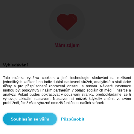
Mám zájem
Vyhledávání
On hledá ji: Muži, 21
Tato stránka využívá cookies a jiné technologie sledování na rozlišení
On hledá ji: Muži, 21 - United States
jednotlivých zařízení, na individuální nastavení služeb, analytické a statistické
On hledá ji: Muži, 21 - California
účely a pro přizpůsobení zobrazení obsahu a reklam. Některé informace
mohou být poskytnuty i našim partnerům v oblasti sociálních médií, inzerce a
Seznamka United States
analýzy. Pokud budeš pokračovat v používání stránky, předpokládáme, že ti
Seznamka California
vyhovuje aktuální nastavení. Nastavení si můžeš kdykoliv změnit ve svém
prohlížeči, čímž však výrazně omezíš funkčnost našich stránek.
Doporučujeme
Přizpůsobit