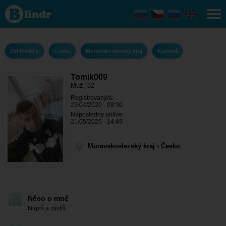
Tomik009 - On
hledá ji
Moravskoslezský
kraj - Karviná
On hledá ji
Česko
Moravskoslezský kraj
Karviná
Tomik009
Muž, 32
Registrovaný/á:
23/04/2020 - 09:30
Naposledny online:
21/05/2025 - 14:49
Moravskoslezský kraj - Česko
Něco o mně
Napiš a zjistíš