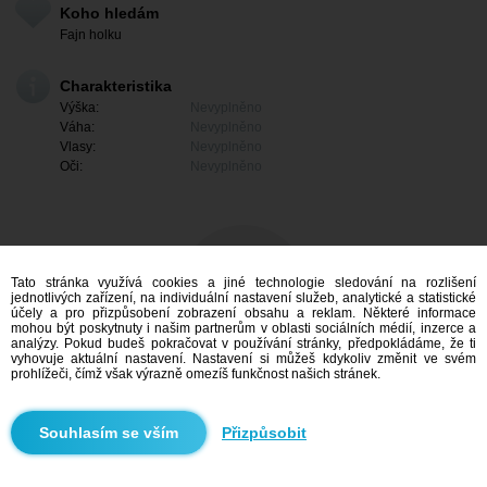
Koho hledám
Fajn holku
Charakteristika
Výška:
Nevyplněno
Váha:
Nevyplněno
Vlasy:
Nevyplněno
Oči:
Nevyplněno
Tato stránka využívá cookies a jiné technologie sledování na rozlišení
jednotlivých zařízení, na individuální nastavení služeb, analytické a statistické
účely a pro přizpůsobení zobrazení obsahu a reklam. Některé informace
mohou být poskytnuty i našim partnerům v oblasti sociálních médií, inzerce a
analýzy. Pokud budeš pokračovat v používání stránky, předpokládáme, že ti
vyhovuje aktuální nastavení. Nastavení si můžeš kdykoliv změnit ve svém
prohlížeči, čímž však výrazně omezíš funkčnost našich stránek.
Mám zájem
Přizpůsobit
Vyhledávání