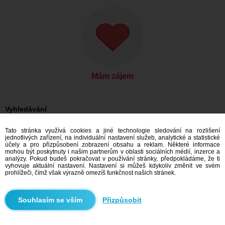
Mám zájem
Vyhledávání
On hledá ji: Muži, 37
Tato stránka využívá cookies a jiné technologie sledování na rozlišení
On hledá ji: Muži, 37 - India
jednotlivých zařízení, na individuální nastavení služeb, analytické a statistické
účely a pro přizpůsobení zobrazení obsahu a reklam. Některé informace
Seznamka India
mohou být poskytnuty i našim partnerům v oblasti sociálních médií, inzerce a
analýzy. Pokud budeš pokračovat v používání stránky, předpokládáme, že ti
vyhovuje aktuální nastavení. Nastavení si můžeš kdykoliv změnit ve svém
prohlížeči, čímž však výrazně omezíš funkčnost našich stránek.
Doporučujeme
Přizpůsobit