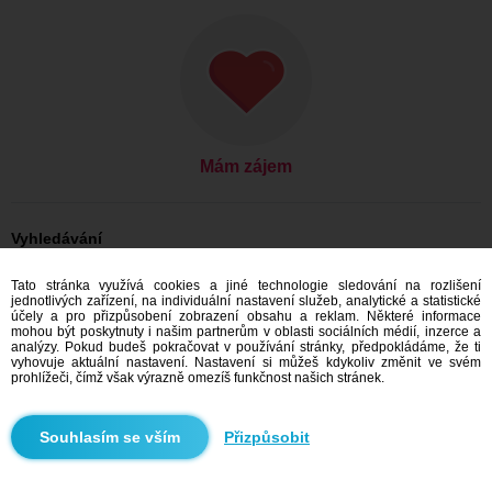
Mám zájem
Vyhledávání
On hledá ji: Muži, 23
Tato stránka využívá cookies a jiné technologie sledování na rozlišení
On hledá ji: Muži, 23 - Pakistan
jednotlivých zařízení, na individuální nastavení služeb, analytické a statistické
účely a pro přizpůsobení zobrazení obsahu a reklam. Některé informace
Seznamka Pakistan
mohou být poskytnuty i našim partnerům v oblasti sociálních médií, inzerce a
analýzy. Pokud budeš pokračovat v používání stránky, předpokládáme, že ti
vyhovuje aktuální nastavení. Nastavení si můžeš kdykoliv změnit ve svém
prohlížeči, čímž však výrazně omezíš funkčnost našich stránek.
Doporučujeme
Přizpůsobit