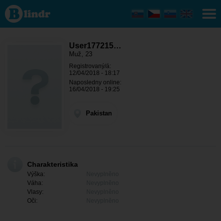
User177215509
- On hledá
někoho
Pakistan
User177215…
Muž, 23
Registrovaný/á:
12/04/2018 - 18:17
Naposledny online:
16/04/2018 - 19:25
Pakistan
Charakteristika
Výška:
Nevyplněno
Váha:
Nevyplněno
Vlasy:
Nevyplněno
Oči:
Nevyplněno