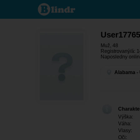
User177651040
- On hledá
někoho
Alabama
User1776
Muž, 48
Registrovaný/á: 1
Naposledny onlin
Alabama - 
Charakter
Výška:
Váha:
Vlasy:
Oči: