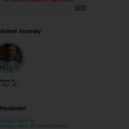
dobné inzeráty
Arturo b.…
Muž
, 38
hledávání
hledá ji: Muži, 48
hledá ji: Muži, 48 - United States