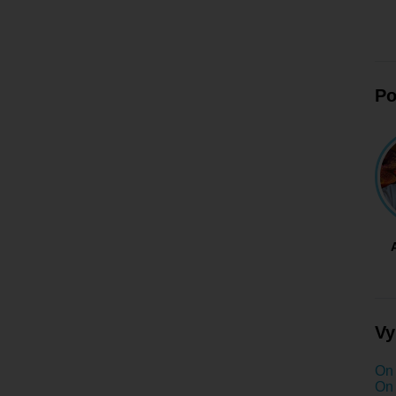
Po
Vy
On 
On 