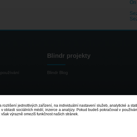
On 
Sez
Se
Blindr projekty
používání
Blindr Blog
 rozlišení jednotlivých zařízení, na individuální nastavení služeb, analytické a st
 oblasti sociálních médií, inzerce a analýzy. Pokud budeš pokračovat v používání
ž však výrazně omezíš funkčnost našich stránek.
© 2014 - 2026
Blindr
- Všechna práva vyhrazena.