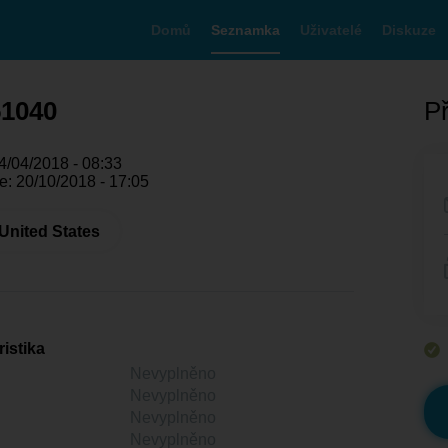
Domů
Seznamka
Uživatelé
Diskuze
51040
Př
4/04/2018 - 08:33
e: 20/10/2018 - 17:05
United States
istika
Nevyplněno
Nevyplněno
Nevyplněno
Nevyplněno