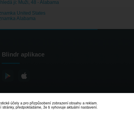
hledá ji: Muži, 48 - Alabama
namka United States
znamka Alabama
Blindr aplikace
atistické účely a pro přizpůsobení zobrazení obsahu a reklam.
 stránky, předpokládáme, že ti vyhovuje aktuální nastavení.