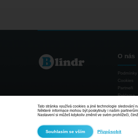
O nás
Podmínky 
Cookies
Partneři
Reklama
Kontakt
Tato stránka využívá cookies a jiné technologie sledování na
Některé informace mohou být poskytnuty i našim partnerům v
Nastavení si můžeš kdykoliv změnit ve svém prohlížeči, čím
Přizpůsobit