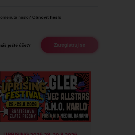
omenuté heslo?
Obnovit heslo
Zaregistruj se
áš ještě účet?