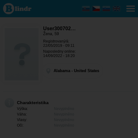
User300702301
- Ona hledá
někoho
Alabama
User300702…
Žena, 59
Registrovaný/á:
22/05/2019 - 09:11
Naposledny online:
14/09/2022 - 18:20
Alabama - United States
Charakteristika
Výška:
Nevyplněno
Váha:
Nevyplněno
Vlasy:
Nevyplněno
Oči:
Nevyplněno