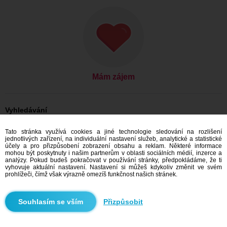
Mám zájem
Vyhledávání
Ona hledá jeho: Ženy, 59
Tato stránka využívá cookies a jiné technologie sledování na rozlišení
Ona hledá jeho: Ženy, 59 - United States
jednotlivých zařízení, na individuální nastavení služeb, analytické a statistické
Ona hledá jeho: Ženy, 59 - Alabama
účely a pro přizpůsobení zobrazení obsahu a reklam. Některé informace
mohou být poskytnuty i našim partnerům v oblasti sociálních médií, inzerce a
Seznamka United States
analýzy. Pokud budeš pokračovat v používání stránky, předpokládáme, že ti
Seznamka Alabama
vyhovuje aktuální nastavení. Nastavení si můžeš kdykoliv změnit ve svém
prohlížeči, čímž však výrazně omezíš funkčnost našich stránek.
Doporučujeme
Přizpůsobit