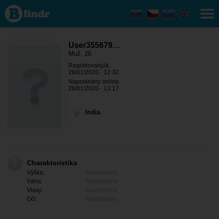
User355679009
- On hledá
někoho India
User355679…
Muž, 26
Registrovaný/á:
28/01/2020 - 12:32
Naposledny online:
28/01/2020 - 13:17
India
Charakteristika
Výška:
Nevyplněno
Váha:
Nevyplněno
Vlasy:
Nevyplněno
Oči:
Nevyplněno