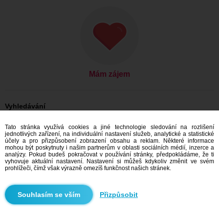
Mám zájem
Vyhledávání
On hledá ji: Muži, 26
Tato stránka využívá cookies a jiné technologie sledování na rozlišení
On hledá ji: Muži, 26 - India
jednotlivých zařízení, na individuální nastavení služeb, analytické a statistické
účely a pro přizpůsobení zobrazení obsahu a reklam. Některé informace
Seznamka India
mohou být poskytnuty i našim partnerům v oblasti sociálních médií, inzerce a
analýzy. Pokud budeš pokračovat v používání stránky, předpokládáme, že ti
vyhovuje aktuální nastavení. Nastavení si můžeš kdykoliv změnit ve svém
prohlížeči, čímž však výrazně omezíš funkčnost našich stránek.
Doporučujeme
Přizpůsobit