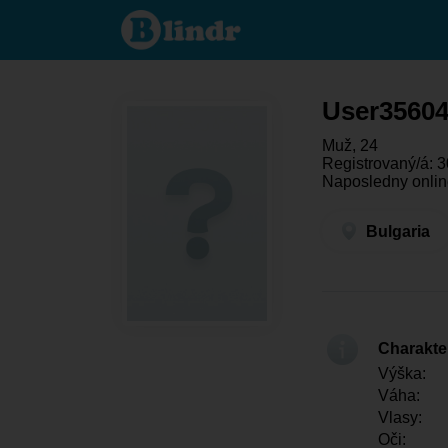
User356042492
- On hledá
někoho
Bulgaria
User3560
Muž, 24
Registrovaný/á: 3
Naposledny onlin
Bulgaria
Charakter
Výška:
Váha:
Vlasy:
Oči: