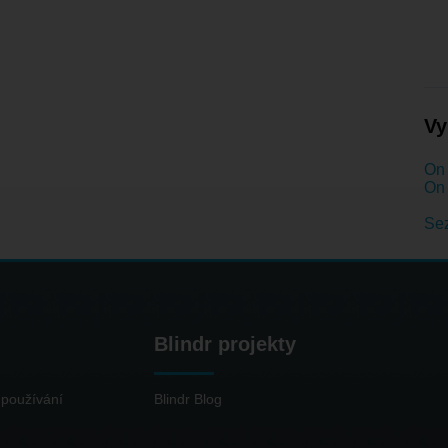
Vy
On 
On 
Se
Blindr projekty
používání
Blindr Blog