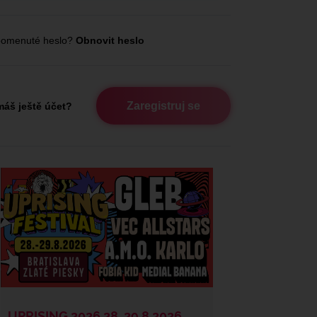
omenuté heslo?
Obnovit heslo
Zaregistruj se
áš ještě účet?