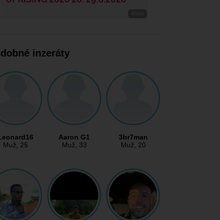
dobné inzeráty
Leonard16
Aaron G1
3br7man
Muž
, 25
Muž
, 33
Muž
, 20