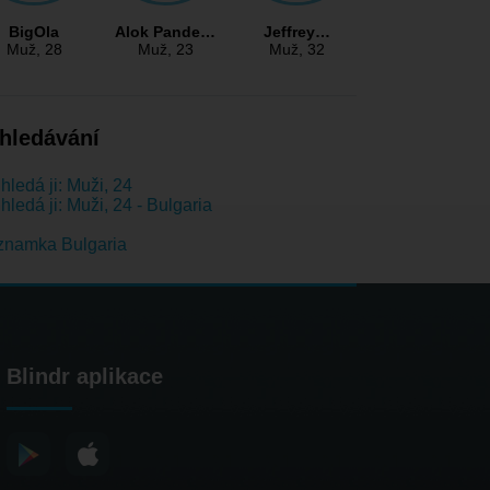
BigOla
Alok Pande…
Jeffrey…
Muž
, 28
Muž
, 23
Muž
, 32
hledávání
hledá ji: Muži, 24
hledá ji: Muži, 24 - Bulgaria
znamka Bulgaria
Blindr aplikace