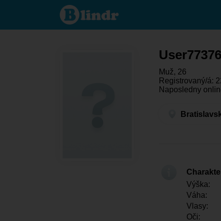
User773760888
- On hledá
někoho
Bratislavský
kraj - Malacky
User7737
Muž, 26
Registrovaný/á: 2
Naposledny onlin
Bratislavs
Charakter
Výška:
Váha:
Vlasy:
Oči: