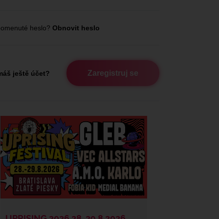
omenuté heslo?
Obnovit heslo
Zaregistruj se
áš ještě účet?