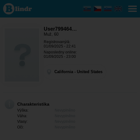
User799464970
- On hledá
někoho
California
User799464…
Muž, 60
Registrovaný/á:
01/09/2025 - 22:41
Naposledny online:
01/09/2025 - 23:00
California - United States
Charakteristika
Výška:
Nevyplněno
Váha:
Nevyplněno
Vlasy:
Nevyplněno
Oči:
Nevyplněno