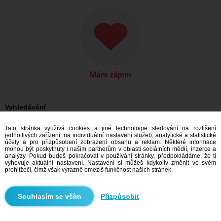
Mám zájem
Vyhledávání
On hledá ji: Muži, 60
Tato stránka využívá cookies a jiné technologie sledování na rozlišení
On hledá ji: Muži, 60 - United States
jednotlivých zařízení, na individuální nastavení služeb, analytické a statistické
On hledá ji: Muži, 60 - California
účely a pro přizpůsobení zobrazení obsahu a reklam. Některé informace
mohou být poskytnuty i našim partnerům v oblasti sociálních médií, inzerce a
Seznamka United States
analýzy. Pokud budeš pokračovat v používání stránky, předpokládáme, že ti
Seznamka California
vyhovuje aktuální nastavení. Nastavení si můžeš kdykoliv změnit ve svém
prohlížeči, čímž však výrazně omezíš funkčnost našich stránek.
Doporučujeme
Přizpůsobit