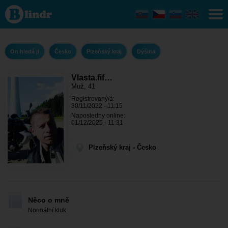
Vlasta.fifa
- On
hledá ji
Plzeňský
kraj -
Dýšina
On hledá ji
Česko
Plzeňský kraj
Dýšina
Vlasta.fif…
Muž, 41
Registrovaný/á:
30/11/2022 - 11:15
Naposledny online:
01/12/2025 - 11:31
Plzeňský kraj - Česko
Něco o mně
Normální kluk