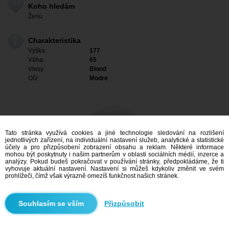
Koho hledám
Ženu
Charakteristika
Výška:
177
Váha:
65
Vlasy:
Blond
Oči:
Modre
Tato stránka využívá cookies a jiné technologie sledování na rozlišení
jednotlivých zařízení, na individuální nastavení služeb, analytické a statistické
účely a pro přizpůsobení zobrazení obsahu a reklam. Některé informace
mohou být poskytnuty i našim partnerům v oblasti sociálních médií, inzerce a
analýzy. Pokud budeš pokračovat v používání stránky, předpokládáme, že ti
vyhovuje aktuální nastavení. Nastavení si můžeš kdykoliv změnit ve svém
prohlížeči, čímž však výrazně omezíš funkčnost našich stránek.
Mám zájem
Přizpůsobit
Vyhledávání