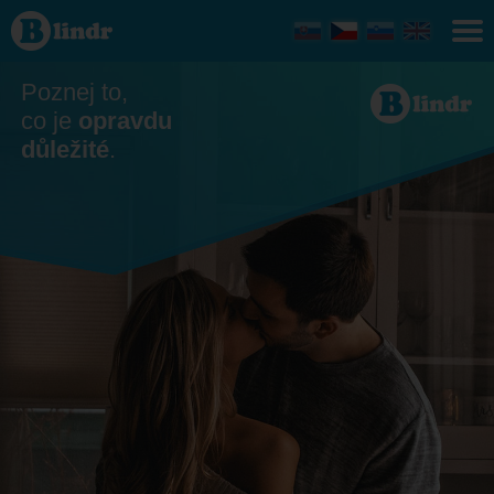
Seznamka
- On
hledá ji
Česko
Poznej to,
co je
opravdu
důležité
.