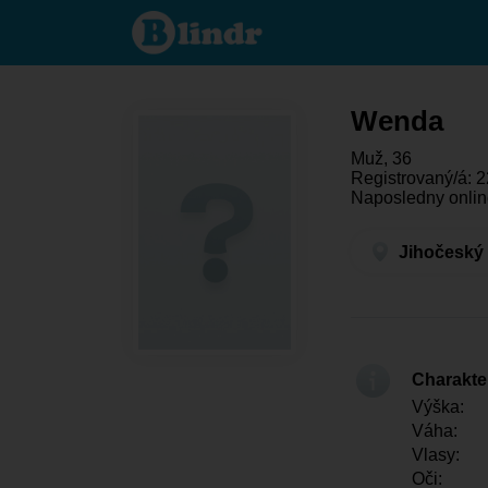
Wenda -
On hledá
někoho
Jihočeský
kraj -
České
Budějovice
Wenda
Muž, 36
Registrovaný/á: 2
Naposledny onlin
Jihočeský 
Charakter
Výška:
Váha:
Vlasy:
Oči: