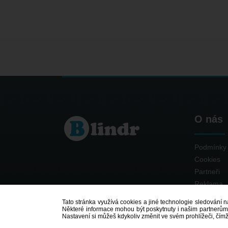
O nás
Podmínky 
Cookies
Partneři
Reklama
Kontakt
Tato stránka využívá cookies a jiné technologie sledování na
Některé informace mohou být poskytnuty i našim partnerům v
Nastavení si můžeš kdykoliv změnit ve svém prohlížeči, čím