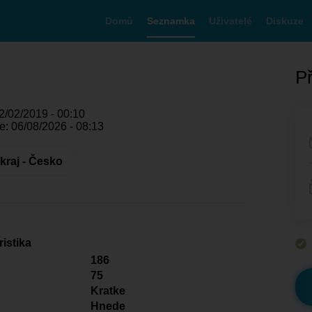
Domů
Seznamka
Uživatelé
Diskuze
Př
2/02/2019 - 00:10
e: 06/08/2026 - 08:13
kraj - Česko
istika
186
75
Kratke
Hnede