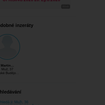
dobné inzeráty
Martin…
Muž
, 37
ské Budějo…
hledávání
hledá ji: Muži, 36