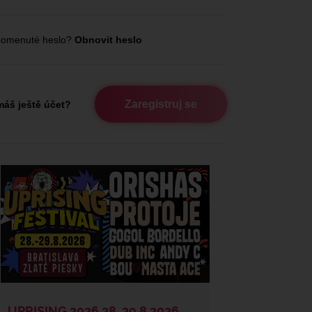
omenuté heslo?
Obnovit heslo
Zaregistruj se
áš ještě účet?