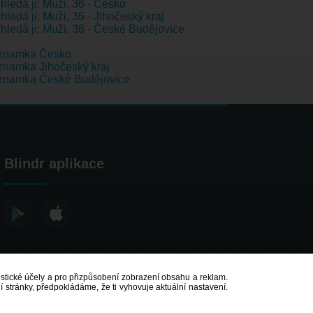
hledá ji: Muži, 36 - Česko
hledá ji: Muži, 36 - Jihočeský kraj
hledá ji: Muži, 36 - České Budějovice
znamka Česko
namka Jihočeský kraj
znamka České Budějovice
Blindr aplikace
atistické účely a pro přizpůsobení zobrazení obsahu a reklam.
 stránky, předpokládáme, že ti vyhovuje aktuální nastavení.