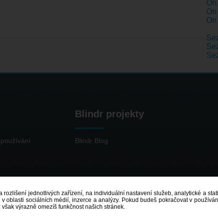
On 
On 
On 
Se
Sez
Se
Blindr projekty
používání
Blindr Blog
 rozlišení jednotlivých zařízení, na individuální nastavení služeb, analytické a st
 oblasti sociálních médií, inzerce a analýzy. Pokud budeš pokračovat v používání
ž však výrazně omezíš funkčnost našich stránek.