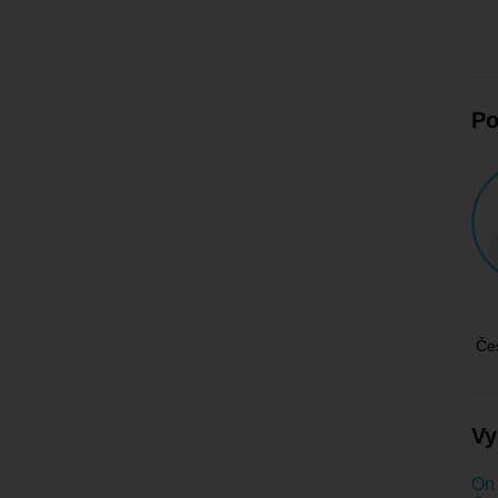
Po
Če
Vy
On 