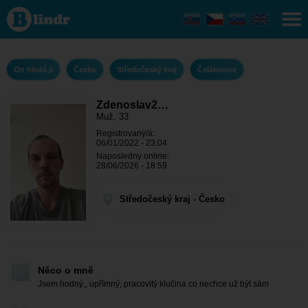
Zdenoslav23
- On hledá ji
Středočeský
kraj -
Čelákovice
On hledá ji
Česko
Středočeský kraj
Čelákovice
Zdenoslav2…
Muž, 33
Registrovaný/á:
06/01/2022 - 23:04
Naposledny online:
28/06/2026 - 18:59
Středočeský kraj - Česko
Něco o mně
Jsem hodný,, upřímný, pracovitý klučina co nechce už být sám