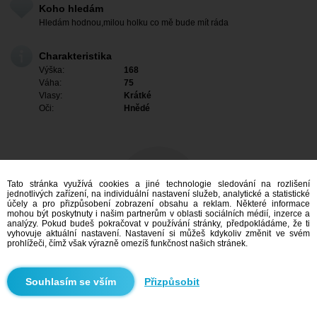
Koho hledám
Hledám hodnou,milou holku co mě bude mít ráda
Charakteristika
Výška:
168
Váha:
75
Vlasy:
Krátké
Oči:
Hnědé
Tato stránka využívá cookies a jiné technologie sledování na rozlišení
jednotlivých zařízení, na individuální nastavení služeb, analytické a statistické
účely a pro přizpůsobení zobrazení obsahu a reklam. Některé informace
mohou být poskytnuty i našim partnerům v oblasti sociálních médií, inzerce a
analýzy. Pokud budeš pokračovat v používání stránky, předpokládáme, že ti
vyhovuje aktuální nastavení. Nastavení si můžeš kdykoliv změnit ve svém
prohlížeči, čímž však výrazně omezíš funkčnost našich stránek.
Mám zájem
Přizpůsobit
Vyhledávání