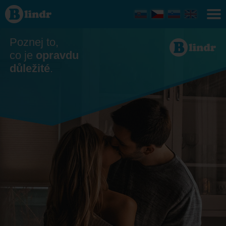
Seznamka
- On
hledá ji
Zvolen
Poznej to,
co je
opravdu
důležité
.