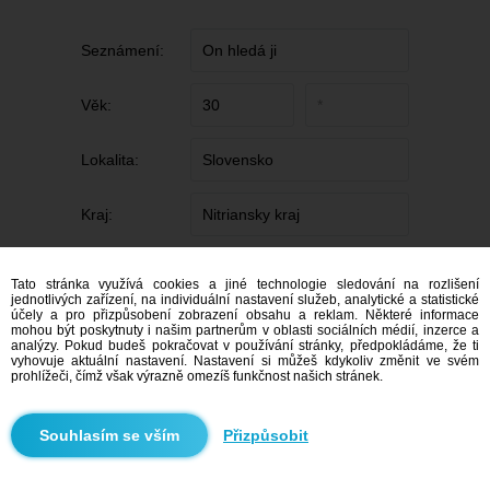
Seznámení:
Věk:
Lokalita:
Kraj:
Město/Obec:
Tato stránka využívá cookies a jiné technologie sledování na rozlišení
jednotlivých zařízení, na individuální nastavení služeb, analytické a statistické
účely a pro přizpůsobení zobrazení obsahu a reklam. Některé informace
mohou být poskytnuty i našim partnerům v oblasti sociálních médií, inzerce a
analýzy. Pokud budeš pokračovat v používání stránky, předpokládáme, že ti
vyhovuje aktuální nastavení. Nastavení si můžeš kdykoliv změnit ve svém
prohlížeči, čímž však výrazně omezíš funkčnost našich stránek.
Přizpůsobit
Přidat inzerát