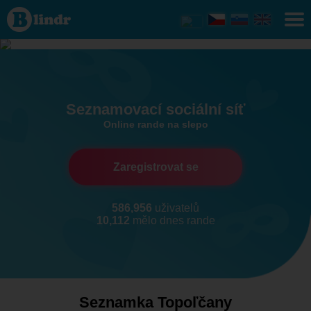
Seznamka
- On hledá
ji
Topoľčany
Poznej to,
co je
opravdu
důležité
.
Seznamovací sociální síť
Online rande na slepo
Zaregistrovat se
586,956
uživatelů
10,112
mělo dnes rande
Seznamka Topoľčany