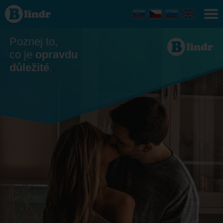
Seznamka
- On
hledá ji
Veľký Kýr
Poznej to,
co je
opravdu
důležité
.