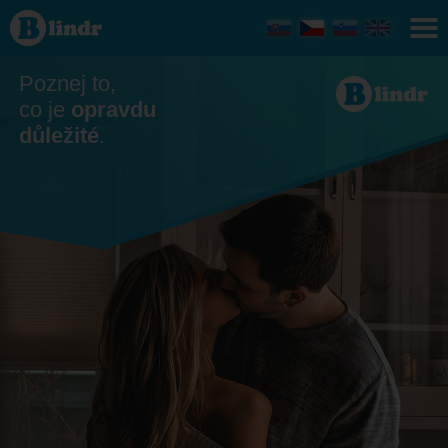
Seznamka
- On
hledá ji
Přerov
Poznej to,
co je
opravdu
důležité
.