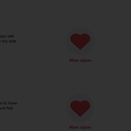
ays talk
e my side
Mám zájem
w to have
just fwb
Mám zájem