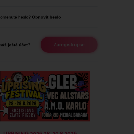
omenuté heslo?
Obnovit heslo
Zaregistruj se
áš ještě účet?