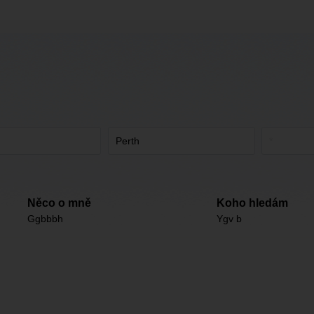
Něco o mně
Koho hledám
Ggbbbh
Ygv b