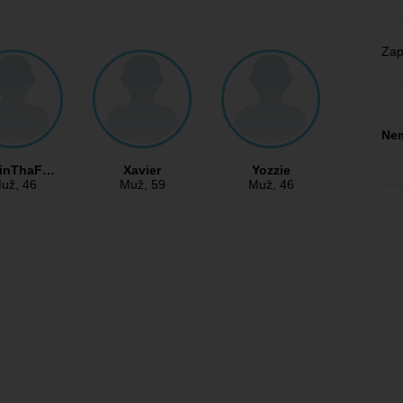
Zap
Nem
yinThaF…
Xavier
Yozzie
už
, 46
Muž
, 59
Muž
, 46