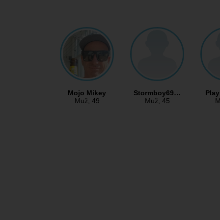
Mojo Mikey
Stormboy69…
Pla
Muž
, 49
Muž
, 45
M