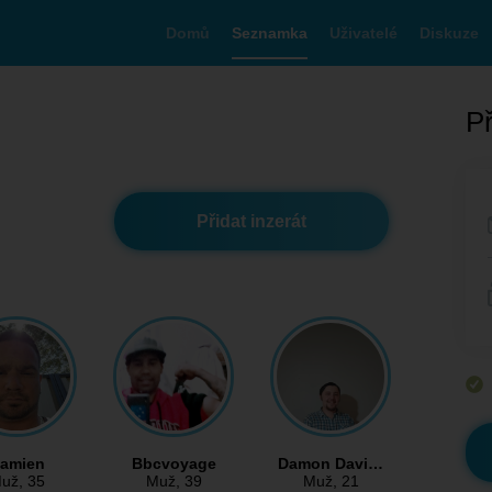
Domů
Seznamka
Uživatelé
Diskuze
Př
Přidat inzerát
amien
Bbcvoyage
Damon Davi…
už
, 35
Muž
, 39
Muž
, 21