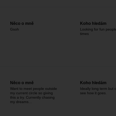
Něco o mně
Koho hledám
Gsoh
Looking for fun people
times
Něco o mně
Koho hledám
Want to meet people outside
Ideally long term but 
my current circle so giving
see how it goes.
this a try. Currently chasing
my dreams…