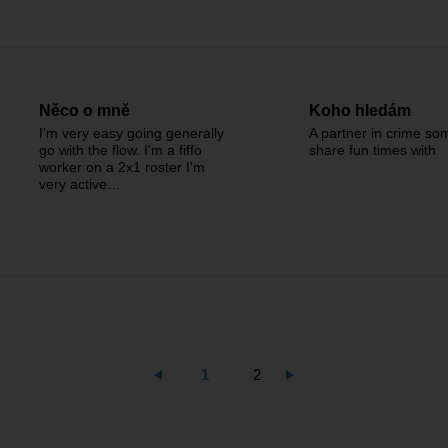
Něco o mně
Koho hledám
I'm very easy going generally
A partner in crime so
go with the flow. I'm a fiffo
share fun times with
worker on a 2x1 roster I'm
very active…
1
2