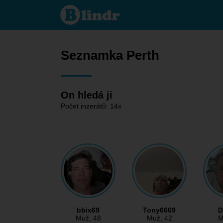
Seznamka
- On
hledá ji
Perth
Seznamka Perth
On hledá ji
Počet inzerátů: 14x
bbix69
Tony6669
D
Muž
, 48
Muž
, 42
M