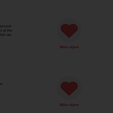
 around
s at the
hat can
Mám zájem
te
Mám zájem