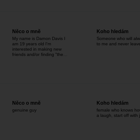
Něco o mně
Koho hledám
My name is Damon Davis I
Someone who will alw
am 19 years old I'm
to me and never leav
interested in making new
friends and/or finding "the…
Něco o mně
Koho hledám
genuine guy
female who knows ho
a laugh, start off with 