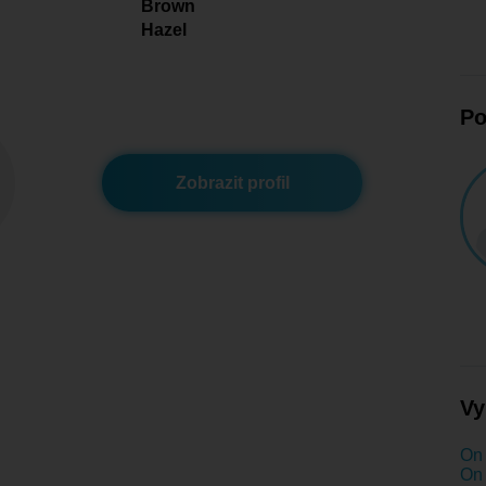
Brown
Hazel
Po
Zobrazit profil
Vy
On 
On 