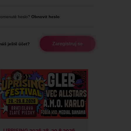
omenuté heslo?
Obnovit heslo
Zaregistruj se
áš ještě účet?