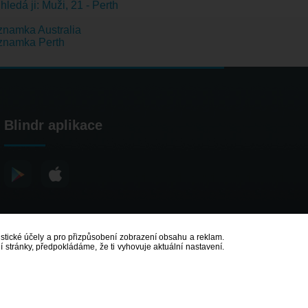
hledá ji: Muži, 21 - Perth
namka Australia
znamka Perth
Blindr aplikace
atistické účely a pro přizpůsobení zobrazení obsahu a reklam.
 stránky, předpokládáme, že ti vyhovuje aktuální nastavení.