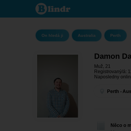
Damon
Davis -
On
hledá
ji Perth
On hledá ji
Australia
Perth
Damon Da
Muž, 21
Registrovaný/á: 1
Naposledny onlin
Perth - Aus
Něco o 