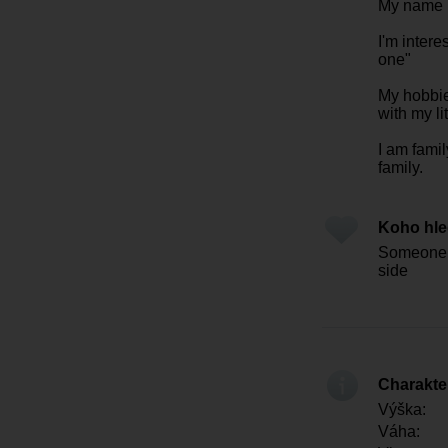
My name i
I'm intere
one"
My hobbie
with my li
I am fami
family.
Koho hl
Someone w
side
Charakter
Výška:
Váha: