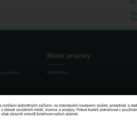
On 
Sez
Se
Blindr projekty
používání
Blindr Blog
 rozlišení jednotlivých zařízení, na individuální nastavení služeb, analytické a st
 oblasti sociálních médií, inzerce a analýzy. Pokud budeš pokračovat v používání
ž však výrazně omezíš funkčnost našich stránek.
© 2014 - 2026
Blindr
- Všechna práva vyhrazena.