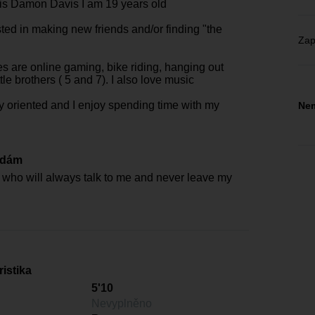
s Damon Davis I am 19 years old
sted in making new friends and/or finding "the
Zap
s are online gaming, bike riding, hanging out
ttle brothers ( 5 and 7). I also love music
ly oriented and I enjoy spending time with my
Nem
edám
ho will always talk to me and never leave my
istika
5'10
Nevyplněno