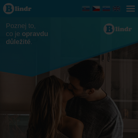
Seznamka
- On
hledá ji
Vrbové
Poznej to,
co je
opravdu
důležité
.