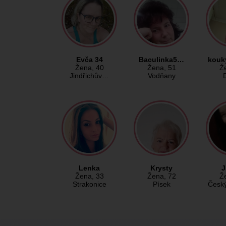
Evča 34
Baculinka5…
kou
Žena
, 40
Žena
, 51
Ž
Jindřichův…
Vodňany
Lenka
Krysty
J
Žena
, 33
Žena
, 72
Ž
Strakonice
Písek
Česk