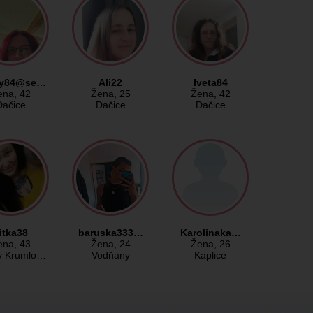
ky84@se…
Ali22
Iveta84
ena
, 42
Žena
, 25
Žena
, 42
Dačice
Dačice
Dačice
itka38
baruska333…
Karolinaka…
ena
, 43
Žena
, 24
Žena
, 26
ý Krumlo…
Vodňany
Kaplice