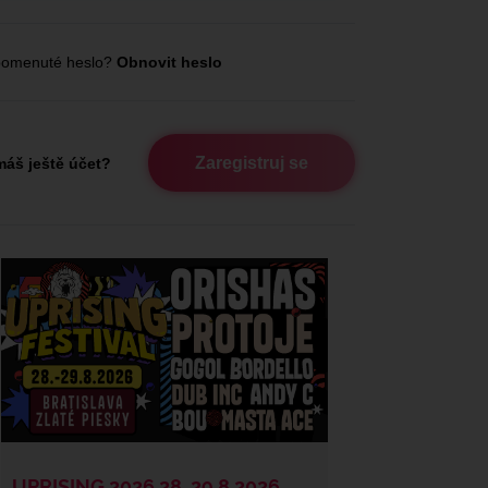
omenuté heslo?
Obnovit heslo
Zaregistruj se
áš ještě účet?