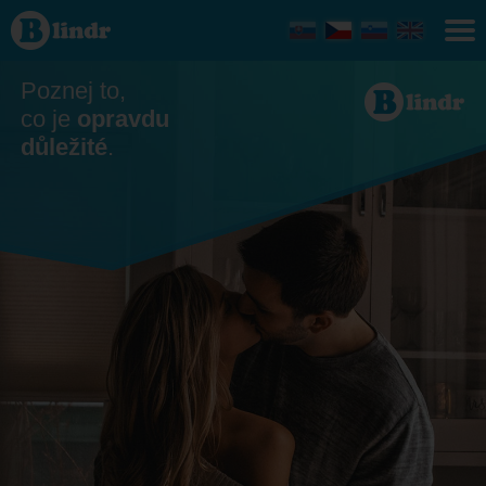
Seznamka
- Ona
hledá
jeho
Košický
Poznej to,
kraj
co je
opravdu
důležité
.