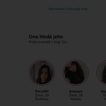
Seznamka Trnavský kraj
Ona hledá jeho
Počet inzerátů v kraji: 51x
Peťuš97
Anetaas
Vi
Žena
, 29
Žena
, 28
Ž
Rožňava
Ardovo