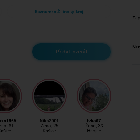
Seznamka Žilinský kraj
Zap
Nem
Přidat inzerát
erka1965
Nika2001
Ivka67
ena
, 61
Žena
, 25
Žena
, 33
Košice
Košice
Hnojné