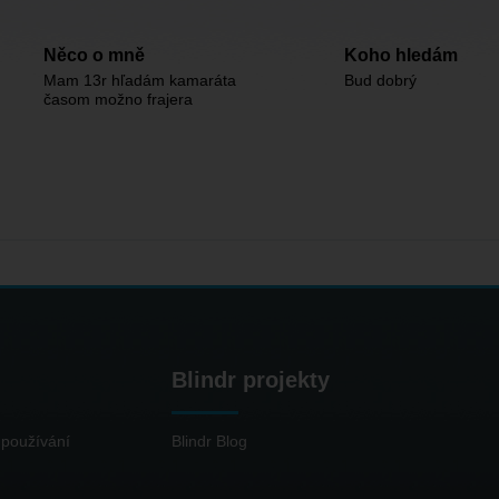
Něco o mně
Koho hledám
Mam 13r hľadám kamaráta
Bud dobrý
časom možno frajera
Blindr projekty
používání
Blindr Blog