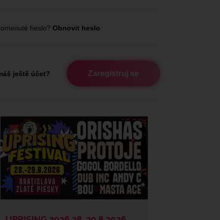
omenuté heslo?
Obnovit heslo
Zaregistruj se
áš ještě účet?