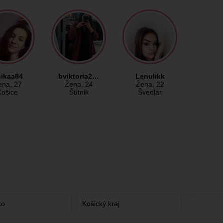
ikaa84
bviktoria2…
Lenulikk
ena
, 27
Žena
, 24
Žena
, 22
Košice
Štítnik
Švedlár