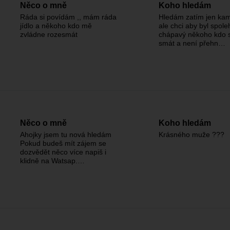
Něco o mně
Koho hledám
Ráda si povídám ,, mám ráda
Hledám zatím jen ka
jídlo a někoho kdo mě
ale chci aby byl spoleh
zvládne rozesmát
chápavý někoho kdo 
smát a není přehn…
Něco o mně
Koho hledám
Ahojky jsem tu nová hledám
Krásného muže ???
Pokud budeš mít zájem se
dozvědět něco více napiš i
klidně na Watsap.…