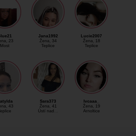
lue21
Jana1992
Lucie2007
ena
, 23
Žena
, 34
Žena
, 18
Most
Teplice
Teplice
atylda
Sara373
Ivcaaa_
ena
, 43
Žena
, 41
Žena
, 19
eplice
Ústí nad…
Arnoltice