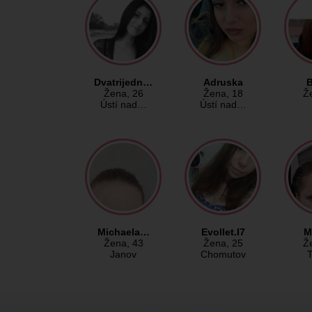
Dvatrijedn…
Adruska
B
Žena
, 26
Žena
, 18
Ž
Ústí nad…
Ústí nad…
Michaela…
Evollet.I7
M
Žena
, 43
Žena
, 25
Ž
Janov
Chomutov
T