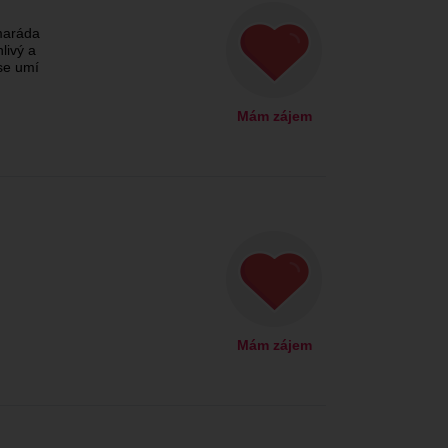
maráda
livý a
se umí
Mám zájem
Mám zájem