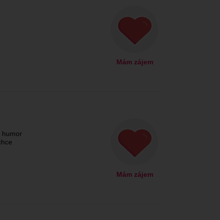
Mám zájem
o humor
 chce
Mám zájem