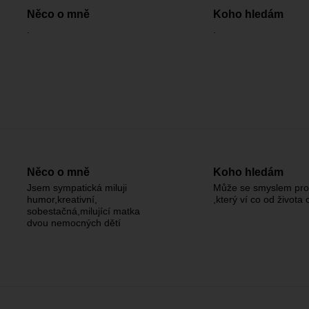
Něco o mně
Koho hledám
.
.
Něco o mně
Koho hledám
Jsem sympatická miluji
Může se smyslem pr
humor,kreativní,
,který ví co od života
sobestačná,milující matka
dvou nemocných dětí