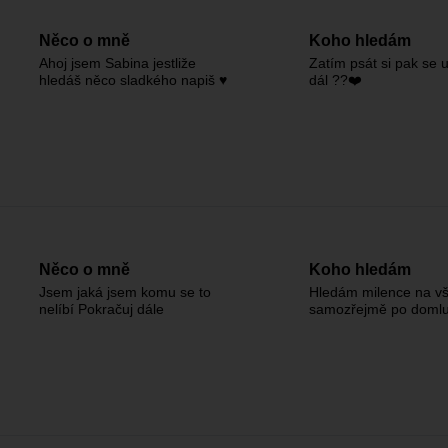
Něco o mně
Koho hledám
Ahoj jsem Sabina jestliže
Zatím psát si pak se u
hledáš něco sladkého napiš ♥️
dál ??❤️
Něco o mně
Koho hledám
Jsem jaká jsem komu se to
Hledám milence na v
nelíbí Pokračuj dále
samozřejmě po doml