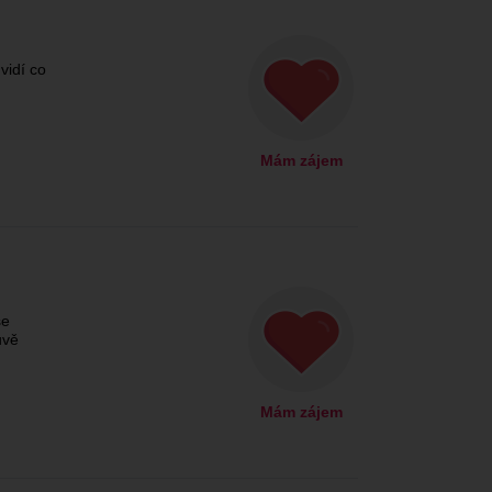
vidí co
Mám zájem
še
uvě
Mám zájem