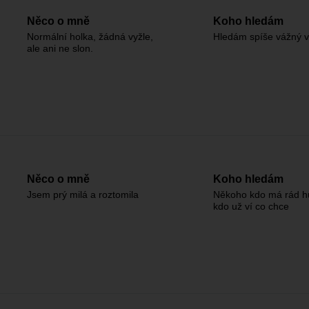
Něco o mně
Koho hledám
Normální holka, žádná vyžle,
Hledám spíše vážný v
ale ani ne slon.
Něco o mně
Koho hledám
Jsem prý milá a roztomila
Někoho kdo má rád h
kdo už ví co chce