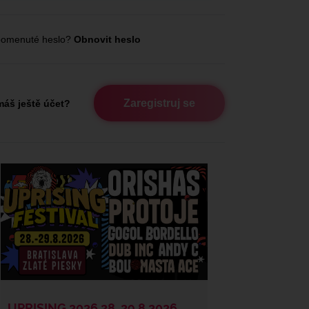
omenuté heslo?
Obnovit heslo
Zaregistruj se
áš ještě účet?