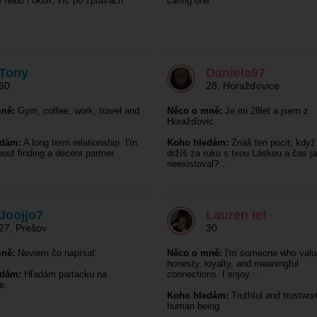
nebo i okolí, víc po zprávách
caring one
Tony
Daniela97
60
28
,
Horažďovice
ně:
Gym, coffee, work, travel and
Něco o mně:
Je mi 28let a jsem z
Horažďovic.
edám:
A long term relationship. I'm
Koho hledám:
Znáš ten pocit, když
out finding a decent partner.
držíš za ruku s tvou Láskou a čas j
neexistoval?…
Joojjo7
Lauren let
27
,
Prešov
30
ně:
Neviem čo napísať
Něco o mně:
I'm someone who valu
honesty, loyalty, and meaningful
edám:
Hľadám partacku na
connections. I enjoy…
e
Koho hledám:
Truthful and trustwor
human being