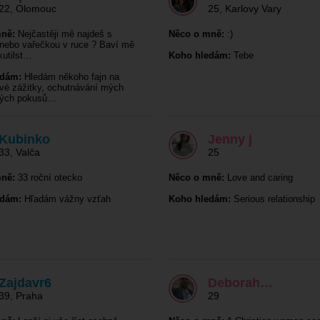
22
,
Olomouc
25
,
Karlovy Vary
ně:
Nejčastěji mě najdeš s
Něco o mně:
:)
nebo vařečkou v ruce ? Baví mě
kutilst…
Koho hledám:
Tebe
edám:
Hledám někoho fajn na
ové zážitky, ochutnávání mých
kých pokusů…
Kubinko
Jenny j
33
,
Valča
25
ně:
33 roční otecko
Něco o mně:
Love and caring
edám:
Hľadám vážny vzťah
Koho hledám:
Serious relationship
Zajdavr6
Deborah…
39
,
Praha
29