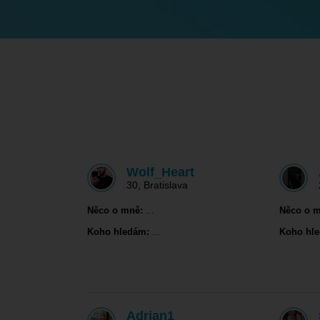
Wolf_Heart
30
,
Bratislava
Něco o mně:
...
Něco o m
Koho hledám:
...
Koho hl
Adrian1