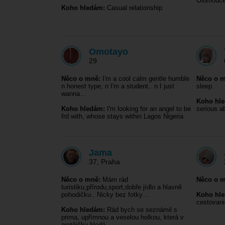
Olomouce 
Koho hledám:
Casual relationship
Omotayo
29
Něco o mně:
I'm a cool calm gentle humble
Něco o m
n honest type, n I'm a student.. n I just
sleep.
wanna…
Koho hl
Koho hledám:
I'm looking for an angel to be
serious ab
frd with, whose stays within Lagos Nigeria
Jama
37
,
Praha
Něco o mně:
Mám rád
Něco o m
turistiku,přírodu,sport,dobře jídlo a hlavně
pohodičku.. Nicky bez fotky…
Koho hl
cestovani
Koho hledám:
Rád bych se seznámil s
prima, upřímnou a veselou holkou, která v
protějšku hledá…