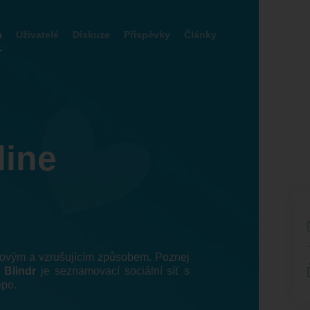
a
Uživatelé
Diskuze
Příspěvky
Články
line
 novým a vzrušujícím způsobem. Poznej
!
Blindr
je seznamovací sociální síť s
epo.