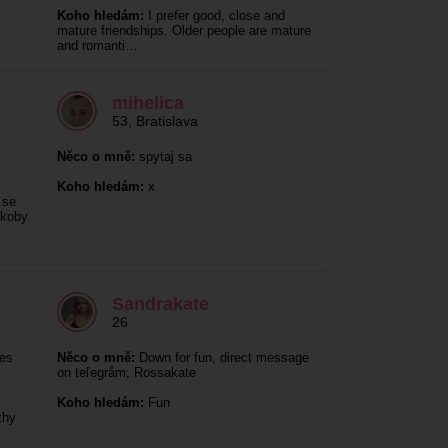
Koho hledám:
I prefer good, close and
mature friendships. Older people are mature
and romanti…
mihelica
53
,
Bratislava
Něco o mně:
spytaj sa
Koho hledám:
x
 se
akoby
Sandrakate
26
es
Něco o mně:
Down for fun, direct message
on teľegråm; Rossakate
Koho hledám:
Fun
thy