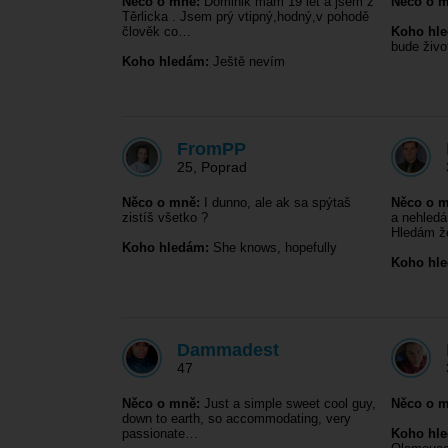
Něco o mně:
Dominik mám 19 let a jsem z
Něco o m
Těrlicka . Jsem prý vtipný,hodný,v pohodě
člověk co…
Koho hl
bude živo
Koho hledám:
Ještě nevím
FromPP
25
,
Poprad
Něco o mně:
I dunno, ale ak sa spýtaš
Něco o m
zistíš všetko ?
a nehledá
Hledám 
Koho hledám:
She knows, hopefully
Koho hl
Dammadest
47
Něco o mně:
Just a simple sweet cool guy,
Něco o m
down to earth, so accommodating, very
passionate…
Koho hl