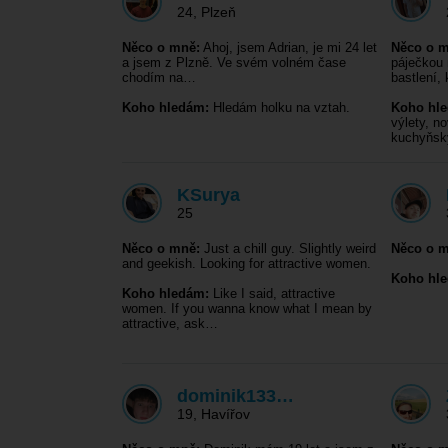
24
,
Plzeň
Něco o mně:
Ahoj, jsem Adrian, je mi 24 let
Něco o m
a jsem z Plzně. Ve svém volném čase
páječkou 
chodím na…
bastlení, 
Koho hledám:
Hledám holku na vztah.
Koho hl
výlety, n
kuchyňs
KSurya
25
Něco o mně:
Just a chill guy. Slightly weird
Něco o m
and geekish. Looking for attractive women.
Koho hl
Koho hledám:
Like I said, attractive
women. If you wanna know what I mean by
attractive, ask…
dominik133…
19
,
Havířov