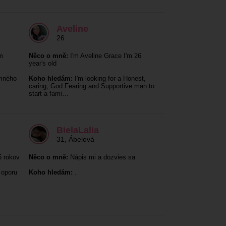
Aveline
26
m
Něco o mně:
I'm Aveline Grace I'm 26
year's old
mného
Koho hledám:
I'm looking for a Honest,
caring, God Fearing and Supportive man to
start a fami…
BielaLalia
31
,
Ábelová
 rokov
Něco o mně:
Nápis mi a dozvies sa
 oporu
Koho hledám:
.