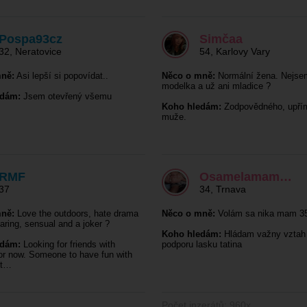
Pospa93cz
Simčaa
32
,
Neratovice
54
,
Karlovy Vary
ně:
Asi lepší si popovídat..
Něco o mně:
Normální žena. Nejse
modelka a už ani mladice ?
edám:
Jsem otevřený všemu
Koho hledám:
Zodpovědného, upří
muže.
RMF
Osamelamam…
37
34
,
Trnava
ně:
Love the outdoors, hate drama
Něco o mně:
Volám sa nika mam 35
caring, sensual and a joker ?
Koho hledám:
Hládam važny vztah
edám:
Looking for friends with
podporu lasku tatina
for now. Someone to have fun with
ht…
Počet inzerátů: 960x