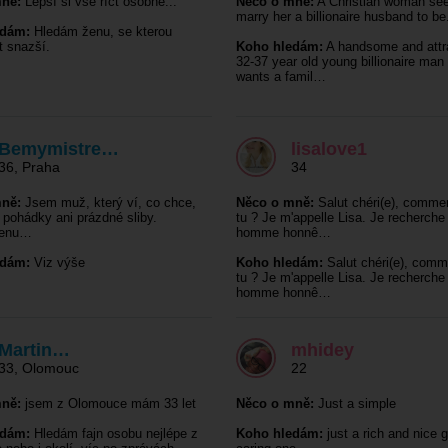
ně:
Lepší si vše říct osobně...
Něco o mně:
A Christian woman see
marry her a billionaire husband to be
edám:
Hledám ženu, se kterou
t snazší.
Koho hledám:
A handsome and attr
32-37 year old young billionaire man
wants a famil…
Bemymistre…
lisalove1
36
,
Praha
34
ně:
Jsem muž, který ví, co chce,
Něco o mně:
Salut chéri(e), comme
 pohádky ani prázdné sliby.
tu ? Je m'appelle Lisa. Je recherche
ženu…
homme honnê…
edám:
Viz výše
Koho hledám:
Salut chéri(e), comm
tu ? Je m'appelle Lisa. Je recherche
homme honnê…
Martin…
mhidey
33
,
Olomouc
22
ně:
jsem z Olomouce mám 33 let
Něco o mně:
Just a simple
edám:
Hledám fajn osobu nejlépe z
Koho hledám:
just a rich and nice 