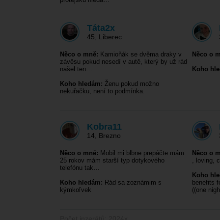
Táta2x
45
,
Liberec
Něco o mně:
Kamioňák se dvěma draky v
Něco o m
závěsu pokud nesedí v autě, který by už rád
našel ten…
Koho hl
Koho hledám:
Ženu pokud možno
nekuřačku, není to podmínka.
Kobra11
14
,
Brezno
Něco o mně:
Mobil mi blbne prepáčte mám
Něco o m
25 rokov mám starší typ dotykového
, loving, 
telefónu tak…
Koho hl
Koho hledám:
Rád sa zoznámim s
benefits 
kýmkoľvek
((one nig
Počet inzerátů: 2024x