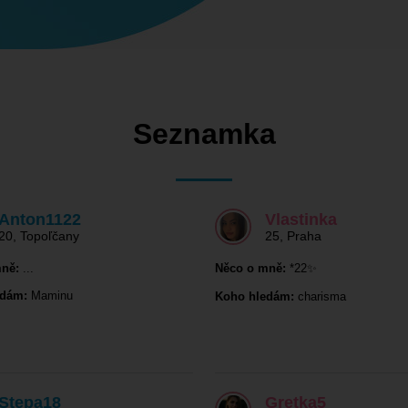
Seznamka
Anton1122
Vlastinka
20
,
Topoľčany
25
,
Praha
ně:
...
Něco o mně:
*22✨
edám:
Maminu
Koho hledám:
charisma
Stepa18
Gretka5