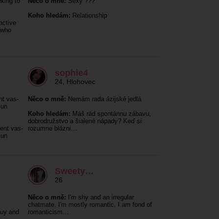
king to
Něco o mně:
Sexy ???
.
Koho hledám:
Relationship
active
 who
sophie4
24
,
Hlohovec
nt vas-
Něco o mně:
Nemám rada ázijské jedlá
 un
Koho hledám:
Máš rád spontánnu zábavu,
dobrodružstvo a šialené nápady? Keď si
ent vas-
rozumne blázni…
 un
Sweety…
26
Něco o mně:
I'm shy and an irregular
chatmate. I'm mostly romantic. I am fond of
guy and
romanticism…