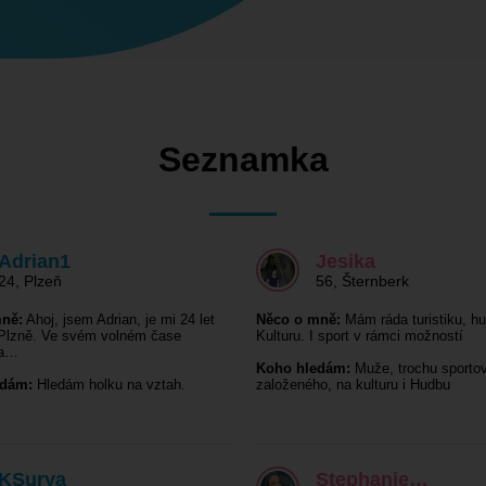
Seznamka
Adrian1
Jesika
24
,
Plzeň
56
,
Šternberk
ně:
Ahoj, jsem Adrian, je mi 24 let
Něco o mně:
Mám ráda turistiku, hu
 Plzně. Ve svém volném čase
Kulturu. I sport v rámci možností
na…
Koho hledám:
Muže, trochu sporto
edám:
Hledám holku na vztah.
založeného, na kulturu i Hudbu
KSurya
Stephanie…