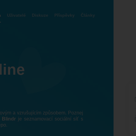
a
Uživatelé
Diskuze
Příspěvky
Články
line
 novým a vzrušujícím způsobem. Poznej
!
Blindr
je seznamovací sociální síť s
epo.