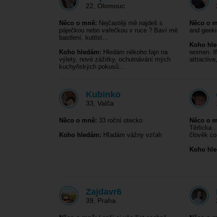
22
,
Olomouc
Něco o mně:
Nejčastěji mě najdeš s
Něco o m
páječkou nebo vařečkou v ruce ? Baví mě
and geeki
bastlení, kutilst…
Koho hl
Koho hledám:
Hledám někoho fajn na
women. I
výlety, nové zážitky, ochutnávání mých
attractiv
kuchyňských pokusů…
Kubinko
33
,
Valča
Něco o mně:
33 roční otecko
Něco o m
Těrlicka 
Koho hledám:
Hľadám vážny vzťah
člověk c
Koho hl
Zajdavr6
39
,
Praha