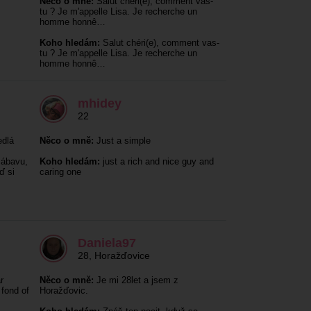
Něco o mně:
Salut chéri(e), comment vas-
tu ? Je m'appelle Lisa. Je recherche un
homme honnê…
Koho hledám:
Salut chéri(e), comment vas-
tu ? Je m'appelle Lisa. Je recherche un
homme honnê…
mhidey
22
edlá
Něco o mně:
Just a simple
zábavu,
Koho hledám:
just a rich and nice guy and
ď si
caring one
Daniela97
28
,
Horažďovice
r
Něco o mně:
Je mi 28let a jsem z
 fond of
Horažďovic.