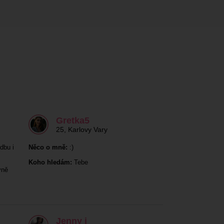
Gretka5
25
,
Karlovy Vary
dbu i
Něco o mně:
:)
Koho hledám:
Tebe
vně
Jenny j