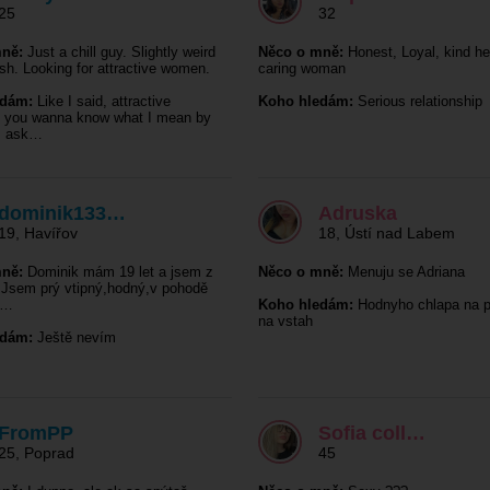
25
32
ně:
Just a chill guy. Slightly weird
Něco o mně:
Honest, Loyal, kind he
sh. Looking for attractive women.
caring woman
edám:
Like I said, attractive
Koho hledám:
Serious relationship
f you wanna know what I mean by
e, ask…
dominik133…
Adruska
19
,
Havířov
18
,
Ústí nad Labem
ně:
Dominik mám 19 let a jsem z
Něco o mně:
Menuju se Adriana
. Jsem prý vtipný,hodný,v pohodě
o…
Koho hledám:
Hodnyho chlapa na p
na vstah
edám:
Ještě nevím
FromPP
Sofia coll…
25
,
Poprad
45