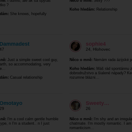
ně:
I dunno, ale ak sa spýtaš
Něco o mně:
Sexy ???
etko ?
Koho hledám:
Relationship
edám:
She knows, hopefully
Dammadest
sophie4
47
24
,
Hlohovec
ně:
Just a simple sweet cool guy,
Něco o mně:
Nemám rada ázijské j
arth, so accommodating, very
te…
Koho hledám:
Máš rád spontánnu 
dobrodružstvo a šialené nápady? Ke
edám:
Casual relationship
rozumne blázni…
Omotayo
Sweety…
29
26
ně:
I'm a cool calm gentle humble
Něco o mně:
I'm shy and an irregula
ype, n I'm a student.. n I just
chatmate. I'm mostly romantic. I am
romanticism…