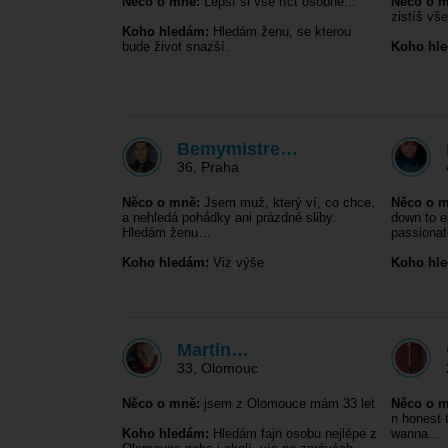
Něco o mně:
Lepší si vše říct osobně...
Něco o m
zistíš vš
Koho hledám:
Hledám ženu, se kterou
bude život snazší.
Koho hl
Bemymistre…
36
,
Praha
Něco o mně:
Jsem muž, který ví, co chce,
Něco o m
a nehledá pohádky ani prázdné sliby.
down to e
Hledám ženu…
passiona
Koho hledám:
Viz výše
Koho hl
Martin…
33
,
Olomouc
Něco o mně:
jsem z Olomouce mám 33 let
Něco o m
n honest t
Koho hledám:
Hledám fajn osobu nejlépe z
wanna…