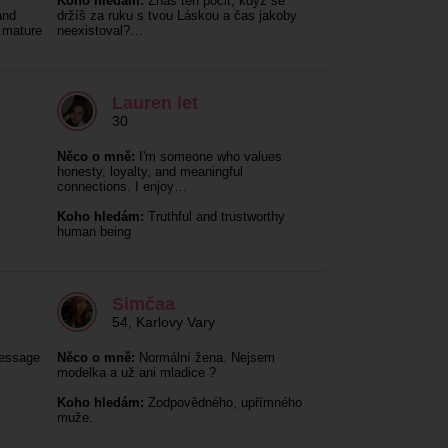
Koho hledám:
Znáš ten pocit, když se
and
držíš za ruku s tvou Láskou a čas jakoby
e mature
neexistoval?…
Lauren let
30
Něco o mně:
I'm someone who values
honesty, loyalty, and meaningful
connections. I enjoy…
Koho hledám:
Truthful and trustworthy
human being
Simčaa
54
,
Karlovy Vary
message
Něco o mně:
Normální žena. Nejsem
modelka a už ani mladice ?
Koho hledám:
Zodpovědného, upřímného
muže.