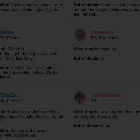
edám:
I'm looking for an angel to be
Koho hledám:
I prefer good, close 
 whose stays within Lagos Nigeria
mature friendships. Older people ar
and romanti…
Jama
mihelica
37
,
Praha
53
,
Bratislava
ně:
Mám rád
Něco o mně:
spytaj sa
přírodu,sport,dobře jídlo a hlavně
.. Nicky bez fotky…
Koho hledám:
x
edám:
Rád bych se seznámil s
římnou a veselou holkou, která v
 hledá…
Táta2x
Sandrakate
45
,
Liberec
26
ně:
Kamioňák se dvěma draky v
Něco o mně:
Down for fun, direct 
kud nesedí v autě, který by už rád
on teľegråm; Rossakate
n…
Koho hledám:
Fun
edám:
Ženu pokud možno
, není to podmínka.