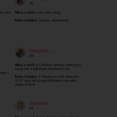
25
art and
Něco o mně:
Love and caring
Koho hledám:
Serious relationship
Deborah…
29
Něco o mně:
A Christian woman seeking to
marry her a billionaire husband to be.
okec i
Koho hledám:
A handsome and attractive
32-37 year old young billionaire man who
wants a famil…
lisalove1
34