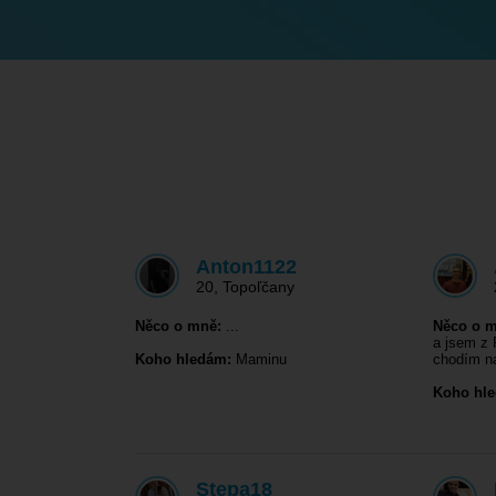
Anton1122
20
,
Topoľčany
Něco o mně:
...
Něco o m
a jsem z
Koho hledám:
Maminu
chodím 
Koho hl
Stepa18