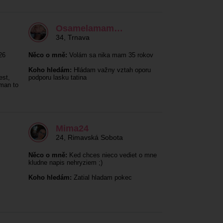
Osamelamam…
34
,
Trnava
26
Něco o mně:
Volám sa nika mam 35 rokov
Koho hledám:
Hládam važny vztah oporu
est,
podporu lasku tatina
 man to
Mima24
24
,
Rimavská Sobota
Něco o mně:
Ked chces nieco vediet o mne
kludne napis nehryziem ;)
Koho hledám:
Zatial hladam pokec