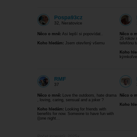
Pospa93cz
32
,
Neratovice
Něco o mně:
Asi lepší si popovídat..
Něco o m
25 rokov 
Koho hledám:
Jsem otevřený všemu
telefónu 
Koho hl
kýmkoľve
RMF
37
Něco o mně:
Love the outdoors, hate drama
Něco o m
, loving, caring, sensual and a joker ?
Koho hl
Koho hledám:
Looking for friends with
benefits for now. Someone to have fun with
((one night…
Počet inzerátů: 2025x