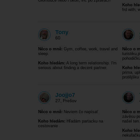
Olomouce nebo i okolí, víc po zprávách
Koho hl
frd with,
Tony
60
Něco o mně:
Gym, coffee, work, travel and
Něco o m
sleep.
turistiku,
pohodičku
Koho hledám:
A long term relationship. I'm
serious about finding a decent partner.
Koho hl
prima, up
protějšku
Joojjo7
27
,
Prešov
Něco o mně:
Neviem čo napísať
Něco o m
závěsu po
Koho hledám:
Hľadám partacku na
našel te
cestovanie
Koho hl
nekuřačku