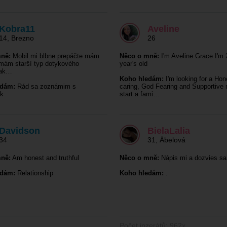
Kobra11
Aveline
14
,
Brezno
26
ně:
Mobil mi blbne prepáčte mám
Něco o mně:
I'm Aveline Grace I'm 
mám starší typ dotykového
year's old
tak…
Koho hledám:
I'm looking for a Hon
edám:
Rád sa zoznámim s
caring, God Fearing and Supportive
k
start a fami…
Davidson
BielaLalia
34
31
,
Ábelová
ně:
Am honest and truthful
Něco o mně:
Nápis mi a dozvies sa
edám:
Relationship
Koho hledám:
.
Počet inzerátů: 962x