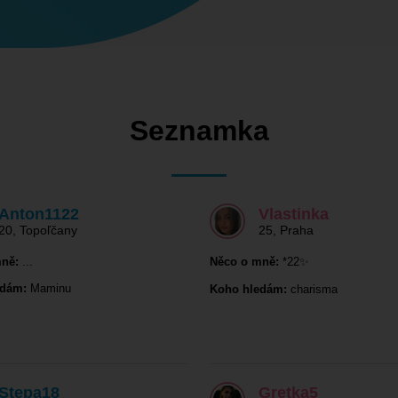
Seznamka
Anton1122
Vlastinka
20
,
Topoľčany
25
,
Praha
ně:
...
Něco o mně:
*22✨
edám:
Maminu
Koho hledám:
charisma
Stepa18
Gretka5