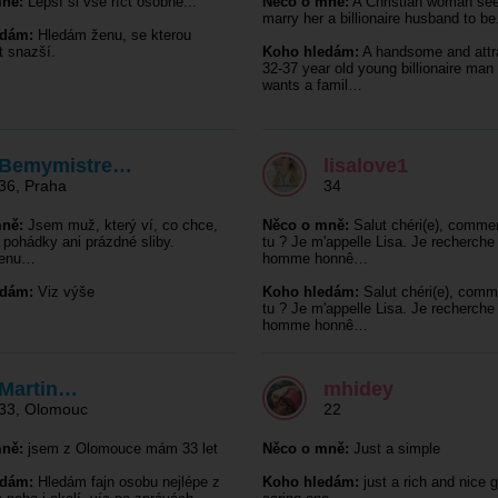
ně:
Lepší si vše říct osobně...
Něco o mně:
A Christian woman see
marry her a billionaire husband to be
edám:
Hledám ženu, se kterou
t snazší.
Koho hledám:
A handsome and attr
32-37 year old young billionaire man
wants a famil…
Bemymistre…
lisalove1
36
,
Praha
34
ně:
Jsem muž, který ví, co chce,
Něco o mně:
Salut chéri(e), comme
 pohádky ani prázdné sliby.
tu ? Je m'appelle Lisa. Je recherche
ženu…
homme honnê…
edám:
Viz výše
Koho hledám:
Salut chéri(e), comm
tu ? Je m'appelle Lisa. Je recherche
homme honnê…
Martin…
mhidey
33
,
Olomouc
22
ně:
jsem z Olomouce mám 33 let
Něco o mně:
Just a simple
edám:
Hledám fajn osobu nejlépe z
Koho hledám:
just a rich and nice 