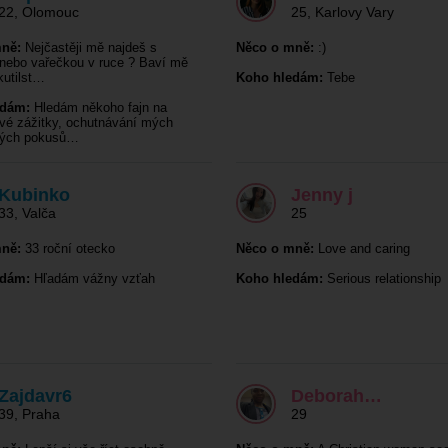
22
,
Olomouc
25
,
Karlovy Vary
ně:
Nejčastěji mě najdeš s
Něco o mně:
:)
nebo vařečkou v ruce ? Baví mě
kutilst…
Koho hledám:
Tebe
edám:
Hledám někoho fajn na
ové zážitky, ochutnávání mých
kých pokusů…
Kubinko
Jenny j
33
,
Valča
25
ně:
33 roční otecko
Něco o mně:
Love and caring
edám:
Hľadám vážny vzťah
Koho hledám:
Serious relationship
Zajdavr6
Deborah…
39
,
Praha
29