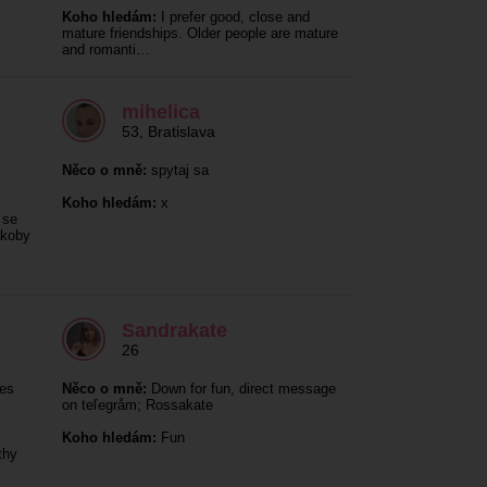
Koho hledám:
I prefer good, close and
mature friendships. Older people are mature
and romanti…
mihelica
53
,
Bratislava
Něco o mně:
spytaj sa
Koho hledám:
x
 se
akoby
Sandrakate
26
es
Něco o mně:
Down for fun, direct message
on teľegråm; Rossakate
Koho hledám:
Fun
thy