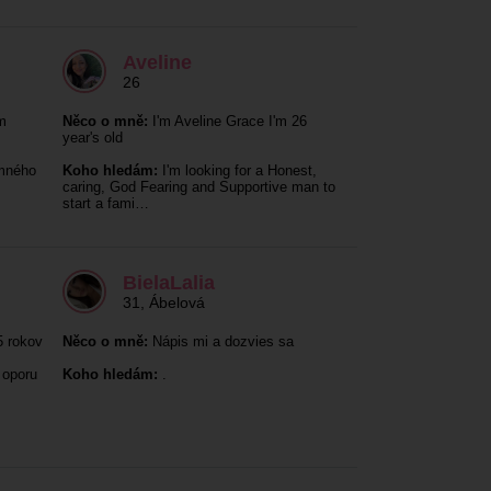
Aveline
26
m
Něco o mně:
I'm Aveline Grace I'm 26
year's old
mného
Koho hledám:
I'm looking for a Honest,
caring, God Fearing and Supportive man to
start a fami…
BielaLalia
31
,
Ábelová
 rokov
Něco o mně:
Nápis mi a dozvies sa
 oporu
Koho hledám:
.