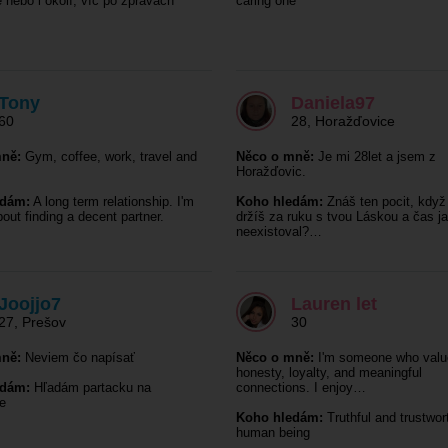
nebo i okolí, víc po zprávách
caring one
Tony
Daniela97
60
28
,
Horažďovice
ně:
Gym, coffee, work, travel and
Něco o mně:
Je mi 28let a jsem z
Horažďovic.
edám:
A long term relationship. I'm
Koho hledám:
Znáš ten pocit, když
out finding a decent partner.
držíš za ruku s tvou Láskou a čas j
neexistoval?…
Joojjo7
Lauren let
27
,
Prešov
30
ně:
Neviem čo napísať
Něco o mně:
I'm someone who valu
honesty, loyalty, and meaningful
edám:
Hľadám partacku na
connections. I enjoy…
e
Koho hledám:
Truthful and trustwor
human being