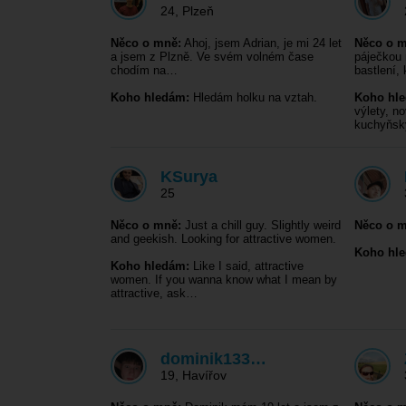
24
,
Plzeň
Něco o mně:
Ahoj, jsem Adrian, je mi 24 let
Něco o m
a jsem z Plzně. Ve svém volném čase
páječkou 
chodím na…
bastlení, 
Koho hledám:
Hledám holku na vztah.
Koho hl
výlety, n
kuchyňs
KSurya
25
Něco o mně:
Just a chill guy. Slightly weird
Něco o m
and geekish. Looking for attractive women.
Koho hl
Koho hledám:
Like I said, attractive
women. If you wanna know what I mean by
attractive, ask…
dominik133…
19
,
Havířov