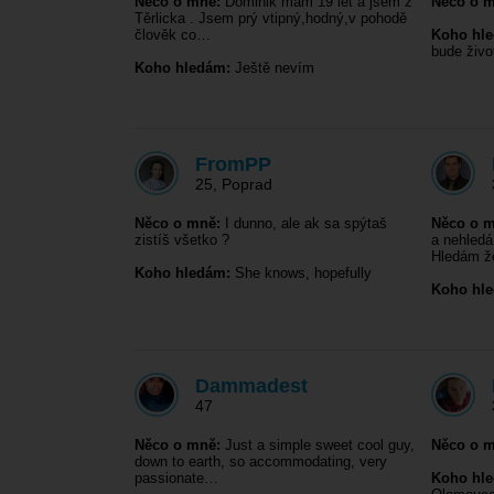
Něco o mně:
Dominik mám 19 let a jsem z
Něco o m
Těrlicka . Jsem prý vtipný,hodný,v pohodě
člověk co…
Koho hl
bude živo
Koho hledám:
Ještě nevím
FromPP
25
,
Poprad
Něco o mně:
I dunno, ale ak sa spýtaš
Něco o m
zistíš všetko ?
a nehledá
Hledám 
Koho hledám:
She knows, hopefully
Koho hl
Dammadest
47
Něco o mně:
Just a simple sweet cool guy,
Něco o m
down to earth, so accommodating, very
passionate…
Koho hl