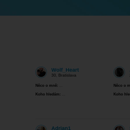
Wolf_Heart
30
,
Bratislava
Něco o mně:
...
Něco o m
Koho hledám:
...
Koho hl
Adrian1