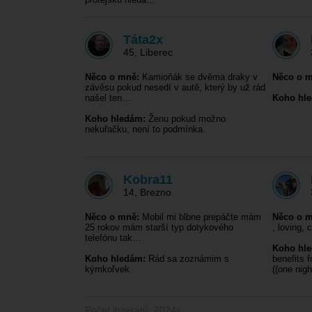
Táta2x
45
,
Liberec
Něco o mně:
Kamioňák se dvěma draky v
Něco o m
závěsu pokud nesedí v autě, který by už rád
našel ten…
Koho hl
Koho hledám:
Ženu pokud možno
nekuřačku, není to podmínka.
Kobra11
14
,
Brezno
Něco o mně:
Mobil mi blbne prepáčte mám
Něco o m
25 rokov mám starší typ dotykového
, loving, 
telefónu tak…
Koho hl
Koho hledám:
Rád sa zoznámim s
benefits 
kýmkoľvek
((one nig
Počet inzerátů: 2024x