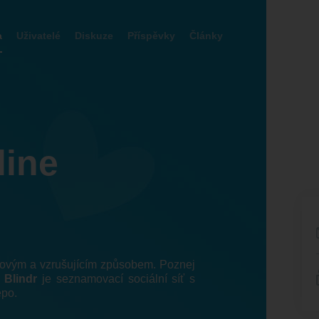
a
Uživatelé
Diskuze
Příspěvky
Články
line
 novým a vzrušujícím způsobem. Poznej
!
Blindr
je seznamovací sociální síť s
epo.