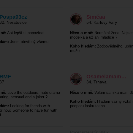
Pospa93cz
Simčaa
32
,
Neratovice
54
,
Karlovy Vary
ně:
Asi lepší si popovídat..
Něco o mně:
Normální žena. Nejse
modelka a už ani mladice ?
edám:
Jsem otevřený všemu
Koho hledám:
Zodpovědného, upří
muže.
RMF
Osamelamam…
37
34
,
Trnava
ně:
Love the outdoors, hate drama
Něco o mně:
Volám sa nika mam 35
caring, sensual and a joker ?
Koho hledám:
Hládam važny vztah
edám:
Looking for friends with
podporu lasku tatina
for now. Someone to have fun with
ht…
Počet inzerátů: 960x