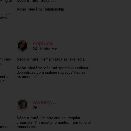
king to
Něco o mně:
Sexy ???
.
Koho hledám:
Relationship
active
 who
sophie4
24
,
Hlohovec
nt vas-
Něco o mně:
Nemám rada ázijské jedlá
 un
Koho hledám:
Máš rád spontánnu zábavu,
dobrodružstvo a šialené nápady? Keď si
ent vas-
rozumne blázni…
 un
Sweety…
26
Něco o mně:
I'm shy and an irregular
chatmate. I'm mostly romantic. I am fond of
guy and
romanticism…