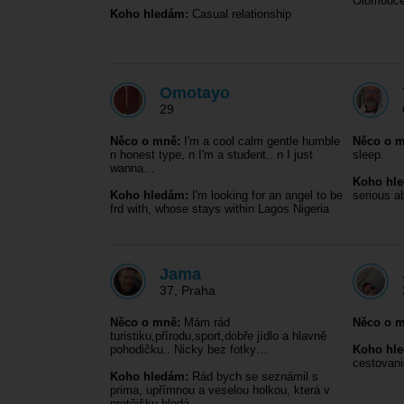
Olomouce 
Koho hledám:
Casual relationship
Omotayo
29
Něco o mně:
I'm a cool calm gentle humble
Něco o m
n honest type, n I'm a student.. n I just
sleep.
wanna…
Koho hl
Koho hledám:
I'm looking for an angel to be
serious ab
frd with, whose stays within Lagos Nigeria
Jama
37
,
Praha
Něco o mně:
Mám rád
Něco o m
turistiku,přírodu,sport,dobře jídlo a hlavně
pohodičku.. Nicky bez fotky…
Koho hl
cestovani
Koho hledám:
Rád bych se seznámil s
prima, upřímnou a veselou holkou, která v
protějšku hledá…