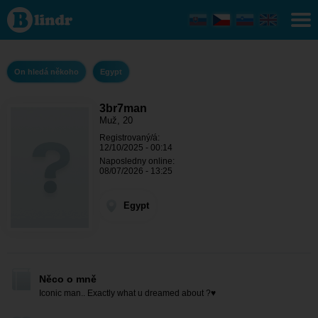
3br7man
- On
hledá
někoho
Egypt
On hledá někoho
Egypt
3br7man
Muž, 20
Registrovaný/á:
12/10/2025 - 00:14
Naposledny online:
08/07/2026 - 13:25
Egypt
Něco o mně
Iconic man.. Exactly what u dreamed about ?♥