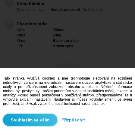
Koho hledám
Cute and funny girl.. Honest and sweet.. Nothing else
Charakteristika
Výška:
183cm
Váha:
70kg
Vlasy:
Black curly hair
Oči:
Brown eyes
Tato stránka využívá cookies a jiné technologie sledování na rozlišení
jednotlivých zařízení, na individuální nastavení služeb, analytické a statistické
účely a pro přizpůsobení zobrazení obsahu a reklam. Některé informace
mohou být poskytnuty i našim partnerům v oblasti sociálních médií, inzerce a
analýzy. Pokud budeš pokračovat v používání stránky, předpokládáme, že ti
vyhovuje aktuální nastavení. Nastavení si můžeš kdykoliv změnit ve svém
prohlížeči, čímž však výrazně omezíš funkčnost našich stránek.
Mám zájem
Přizpůsobit
Vyhledávání